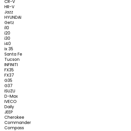
CR-V
HR-V
Jazz
HYUNDAI
Getz
i10
i20
i30
i40
ix 35
Santa Fe
Tucson
INFINITI
FX35
FX37
G35
G37
ISUZU
D-Max
IVECO
Daily
JEEP
Cherokee
Commander
Compass