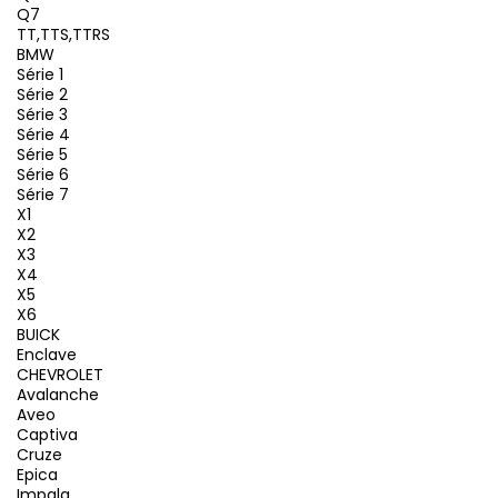
Q7
TT,TTS,TTRS
BMW
Série 1
Série 2
Série 3
Série 4
Série 5
Série 6
Série 7
X1
X2
X3
X4
X5
X6
BUICK
Enclave
CHEVROLET
Avalanche
Aveo
Captiva
Cruze
Epica
Impala