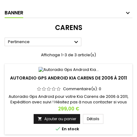
BANNER
CARENS

Pertinence
Affichage 1-3 de 3 article(s)
AUTORADIO GPS ANDROID KIA CARENS DE 2006 À 2011
Commentaire(s):
0
Autoradio Gps Android pour votre Kia Carens de 2006 à 2011,
Expédition avec suivi ! Hésitez pas à nous contacter si vous
avez une question !
Prix
299,00 €
Ajouter au panier
Détails


En stock