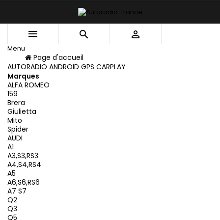



Menu
Menu
Page d'accueil
Retour
AUTORADIO ANDROID GPS CARPLAY
Marques
ALFA ROMEO
159
Brera
Giulietta
Mito
Spider
AUDI
A1
A3,S3,RS3
A4,S4,RS4
A5
A6,S6,RS6
A7 S7
Q2
Q3
Q5