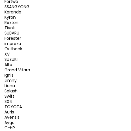
Fortwo
SSANGYONG
Korando
Kyron
Rexton
Tivoli
SUBARU
Forester
impreza
Outback
XV
SUZUKI
Alto
Grand Vitara
Ignis
Jimny
Liana
Splash
Swift
SX4
TOYOTA
Auris
Avensis
Aygo
C-HR