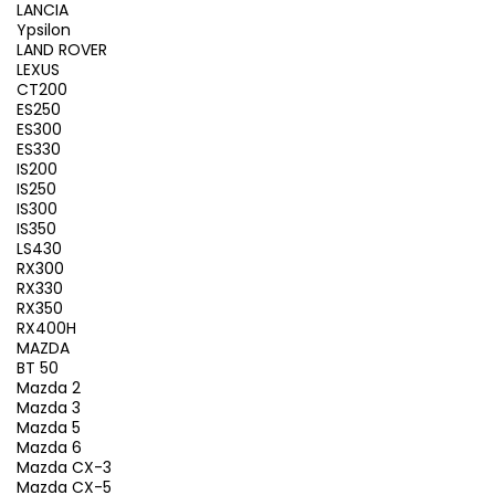
LANCIA
Ypsilon
LAND ROVER
LEXUS
CT200
ES250
ES300
ES330
IS200
IS250
IS300
IS350
LS430
RX300
RX330
RX350
RX400H
MAZDA
BT 50
Mazda 2
Mazda 3
Mazda 5
Mazda 6
Mazda CX-3
Mazda CX-5