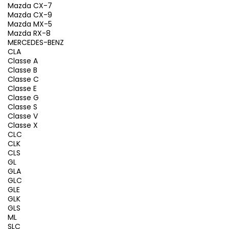
Mazda CX-7
Mazda CX-9
Mazda MX-5
Mazda RX-8
MERCEDES-BENZ
CLA
Classe A
Classe B
Classe C
Classe E
Classe G
Classe S
Classe V
Classe X
CLC
CLK
CLS
GL
GLA
GLC
GLE
GLK
GLS
ML
SLC