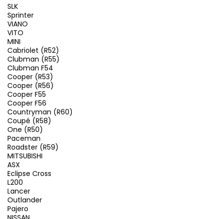
SLK
Sprinter
VIANO
VITO
MINI
Cabriolet (R52)
Clubman (R55)
Clubman F54
Cooper (R53)
Cooper (R56)
Cooper F55
Cooper F56
Countryman (R60)
Coupé (R58)
One (R50)
Paceman
Roadster (R59)
MITSUBISHI
ASX
Eclipse Cross
L200
Lancer
Outlander
Pajero
NISSAN