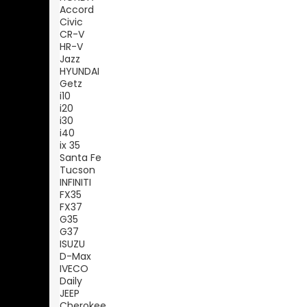
Accord
Civic
CR-V
HR-V
Jazz
HYUNDAI
Getz
i10
i20
i30
i40
ix 35
Santa Fe
Tucson
INFINITI
FX35
FX37
G35
G37
ISUZU
D-Max
IVECO
Daily
JEEP
Cherokee