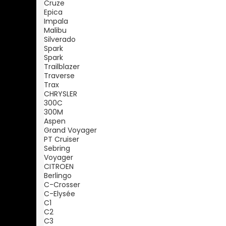
Cruze
Epica
Impala
Malibu
Silverado
Spark
Spark
Trailblazer
Traverse
Trax
CHRYSLER
300C
300M
Aspen
Grand Voyager
PT Cruiser
Sebring
Voyager
CITROEN
Berlingo
C-Crosser
C-Elysée
C1
C2
C3