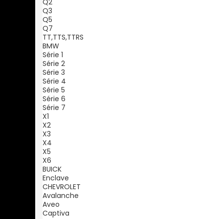
Q2
Q3
Q5
Q7
TT,TTS,TTRS
BMW
Série 1
Série 2
Série 3
Série 4
Série 5
Série 6
Série 7
X1
X2
X3
X4
X5
X6
BUICK
Enclave
CHEVROLET
Avalanche
Aveo
Captiva