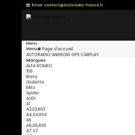
Email:
contact@Autoradio-france.fr
Menu
Menu
Page d'accueil
AUTORADIO ANDROID GPS CARPLAY
Marques
ALFA ROMEO
159
Brera
Giulietta
Mito
Spider
AUDI
A1
A3,S3,RS3
A4,S4,RS4
A5
A6,S6,RS6
A7 S7