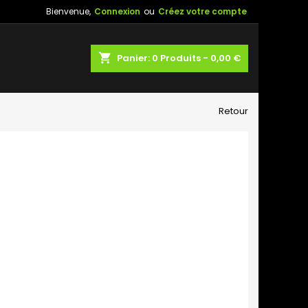
Bienvenue,
Connexion
ou
Créez votre compte
shopping_cart
Panier:
0
Produits - 0,00 €
Retour