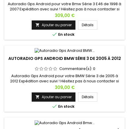
Autoradio Gps Android pour votre Bmw Série 3 E46 de 1998 à
2007 Expédition avec suivi ! Hésitez pas à nous contacter si
vous avez une question !
Prix
309,00 €
Ajouter au panier
Détails


En stock
AUTORADIO GPS ANDROID BMW SÉRIE 3 DE 2005 À 2012
Commentaire(s):
0
Autoradio Gps Android pour votre BMW Série 3 de 2005 à
2012 Expédition avec suivi ! Hésitez pas à nous contacter si
vous avez une question !
Prix
309,00 €
Ajouter au panier
Détails


En stock