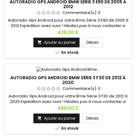
AUTORADIO GPS ANDROID BMW SÉRIE 3 E90 DE 2005 À
2012
Commentaire(s):
0
Autoradio Gps Android pour votre Bmw Série 3 E90 de 2005 à
2012 Expédition avec suivi ! Hésitez pas à nous contacter si
vous avez une question !
Prix
439,00 €
Ajouter au panier
Détails


En stock
AUTORADIO GPS ANDROID BMW SÉRIE 3 F30 DE 2012 À
2020
Commentaire(s):
0
Autoradio Gps Android pour votre Bmw Série 3 F30 de 2012 à
2020 Expédition avec suivi ! Hésitez pas à nous contacter si
vous avez une question !
Prix
489,00 €
Ajouter au panier
Détails


En stock