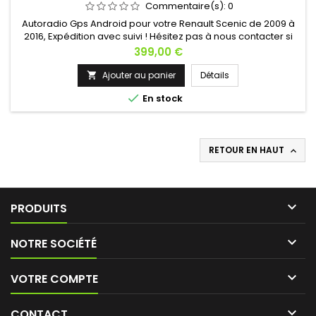
Commentaire(s):
0
Autoradio Gps Android pour votre Renault Scenic de 2009 à
2016, Expédition avec suivi ! Hésitez pas à nous contacter si
vous avez une question !
Prix
399,00 €
Ajouter au panier
Détails


En stock
RETOUR EN HAUT


PRODUITS

NOTRE SOCIÉTÉ

VOTRE COMPTE

CONTACT