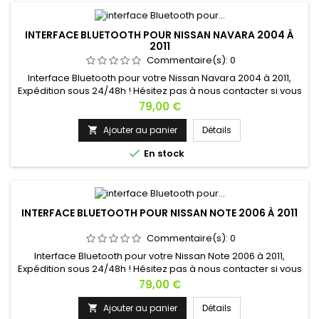
INTERFACE BLUETOOTH POUR NISSAN NAVARA 2004 À
2011
Commentaire(s):
0
Interface Bluetooth pour votre Nissan Navara 2004 à 2011,
Expédition sous 24/48h ! Hésitez pas à nous contacter si vous
avez une question !
Prix
79,00 €
Ajouter au panier
Détails


En stock
INTERFACE BLUETOOTH POUR NISSAN NOTE 2006 À 2011
Commentaire(s):
0
Interface Bluetooth pour votre Nissan Note 2006 à 2011,
Expédition sous 24/48h ! Hésitez pas à nous contacter si vous
avez une question !
Prix
79,00 €
Ajouter au panier
Détails
