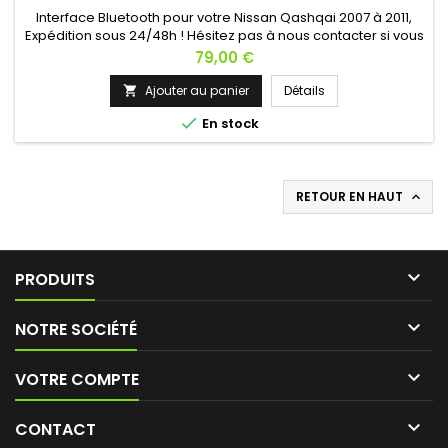
Interface Bluetooth pour votre Nissan Qashqai 2007 à 2011,
Expédition sous 24/48h ! Hésitez pas à nous contacter si vous
avez une question !
Prix
79,00 €
Ajouter au panier
Détails


En stock
RETOUR EN HAUT


PRODUITS

NOTRE SOCIÉTÉ

VOTRE COMPTE

CONTACT