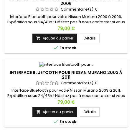
2006
Commentaire(s):
0
Interface Bluetooth pour votre Nissan Maxima 2000 à 2006,
Expédition sous 24/48h ! Hésitez pas à nous contacter si vous
avez une question !
Prix
79,00 €
Ajouter au panier
Détails


En stock
INTERFACE BLUETOOTH POUR NISSAN MURANO 2003 À
2011
Commentaire(s):
0
Interface Bluetooth pour votre Nissan Murano 2003 à 2011,
Expédition sous 24/48h ! Hésitez pas à nous contacter si vous
avez une question !
Prix
79,00 €
Ajouter au panier
Détails


En stock