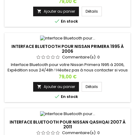
avez une question !
Prix
79,00 €
Ajouter au panier
Détails


En stock
INTERFACE BLUETOOTH POUR NISSAN PRIMERA 1995 À
2006
Commentaire(s):
0
Interface Bluetooth pour votre Nissan Primera 1995 à 2006,
Expédition sous 24/48h ! Hésitez pas à nous contacter si vous
avez une question !
Prix
79,00 €
Ajouter au panier
Détails


En stock
INTERFACE BLUETOOTH POUR NISSAN QASHQAI 2007 À
2011
Commentaire(s):
0