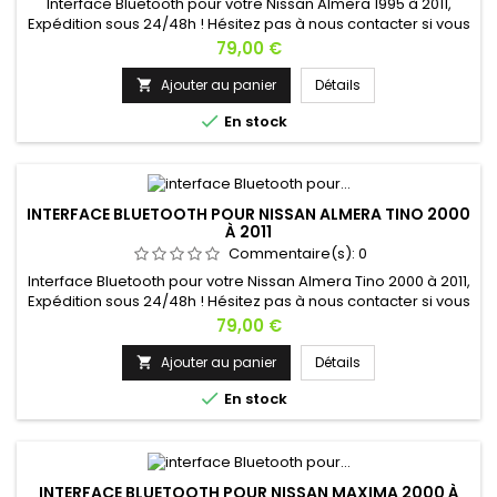
Interface Bluetooth pour votre Nissan Almera 1995 à 2011,
Expédition sous 24/48h ! Hésitez pas à nous contacter si vous
avez une question !
Prix
79,00 €
Ajouter au panier
Détails


En stock
INTERFACE BLUETOOTH POUR NISSAN ALMERA TINO 2000
À 2011
Commentaire(s):
0
Interface Bluetooth pour votre Nissan Almera Tino 2000 à 2011,
Expédition sous 24/48h ! Hésitez pas à nous contacter si vous
avez une question !
Prix
79,00 €
Ajouter au panier
Détails


En stock
INTERFACE BLUETOOTH POUR NISSAN MAXIMA 2000 À