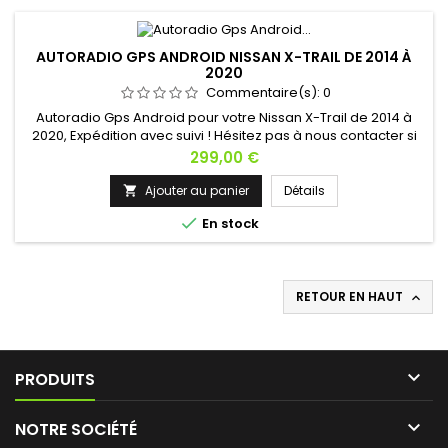
AUTORADIO GPS ANDROID NISSAN X-TRAIL DE 2014 À
2020
Commentaire(s):
0
Autoradio Gps Android pour votre Nissan X-Trail de 2014 à
2020, Expédition avec suivi ! Hésitez pas à nous contacter si
vous avez une question !
Prix
299,00 €
Ajouter au panier
Détails


En stock
RETOUR EN HAUT


PRODUITS

NOTRE SOCIÉTÉ