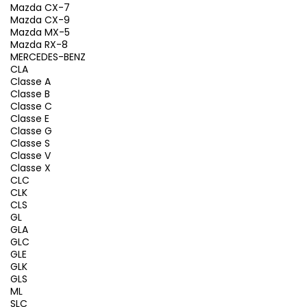
Mazda CX-7
Mazda CX-9
Mazda MX-5
Mazda RX-8
MERCEDES-BENZ
CLA
Classe A
Classe B
Classe C
Classe E
Classe G
Classe S
Classe V
Classe X
CLC
CLK
CLS
GL
GLA
GLC
GLE
GLK
GLS
ML
SLC