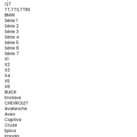
Q7
TT,TTS,TTRS
BMW
Série 1
Série 2
Série 3
Série 4
Série 5
Série 6
Série 7
X1
X2
X3
X4
X5
X6
BUICK
Enclave
CHEVROLET
Avalanche
Aveo
Captiva
Cruze
Epica
Impala