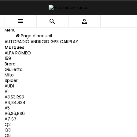



Menu
Menu
Page d'accueil
Retour
AUTORADIO ANDROID GPS CARPLAY
Marques
ALFA ROMEO
159
Brera
Giulietta
Mito
Spider
AUDI
A1
A3,S3,RS3
A4,S4,RS4
A5
A6,S6,RS6
A7 S7
Q2
Q3
Q5