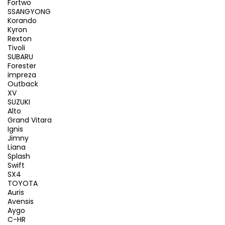
Fortwo
SSANGYONG
Korando
Kyron
Rexton
Tivoli
SUBARU
Forester
impreza
Outback
XV
SUZUKI
Alto
Grand Vitara
Ignis
Jimny
Liana
Splash
Swift
SX4
TOYOTA
Auris
Avensis
Aygo
C-HR