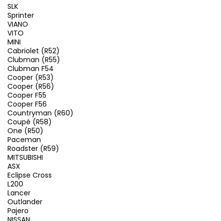
SLK
Sprinter
VIANO
VITO
MINI
Cabriolet (R52)
Clubman (R55)
Clubman F54
Cooper (R53)
Cooper (R56)
Cooper F55
Cooper F56
Countryman (R60)
Coupé (R58)
One (R50)
Paceman
Roadster (R59)
MITSUBISHI
ASX
Eclipse Cross
L200
Lancer
Outlander
Pajero
NISSAN