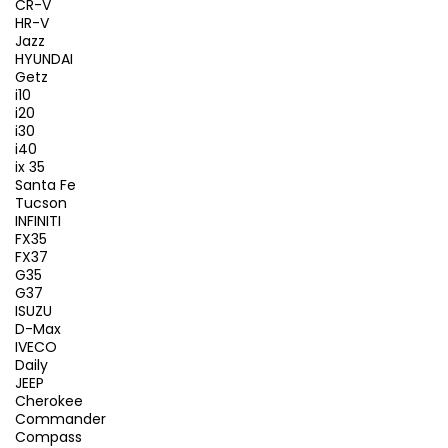
CR-V
HR-V
Jazz
HYUNDAI
Getz
i10
i20
i30
i40
ix 35
Santa Fe
Tucson
INFINITI
FX35
FX37
G35
G37
ISUZU
D-Max
IVECO
Daily
JEEP
Cherokee
Commander
Compass