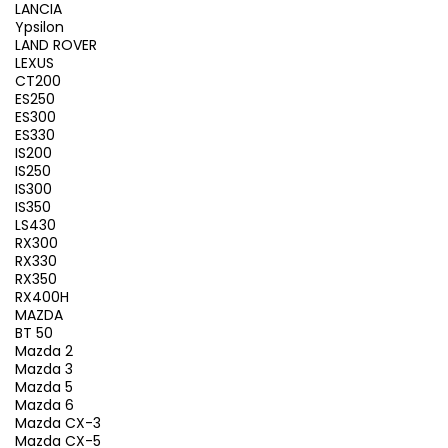
LANCIA
Ypsilon
LAND ROVER
LEXUS
CT200
ES250
ES300
ES330
IS200
IS250
IS300
IS350
LS430
RX300
RX330
RX350
RX400H
MAZDA
BT 50
Mazda 2
Mazda 3
Mazda 5
Mazda 6
Mazda CX-3
Mazda CX-5