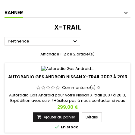
BANNER
X-TRAIL

Pertinence
Affichage 1-2 de 2 article(s)
AUTORADIO GPS ANDROID NISSAN X-TRAIL 2007 À 2013
Commentaire(s):
0
Autoradio Gps Android pour votre Nissan X-trail 2007 à 2013,
Expédition avec suivi ! Hésitez pas à nous contacter si vous
avez une question !
Prix
299,00 €
Ajouter au panier
Détails


En stock