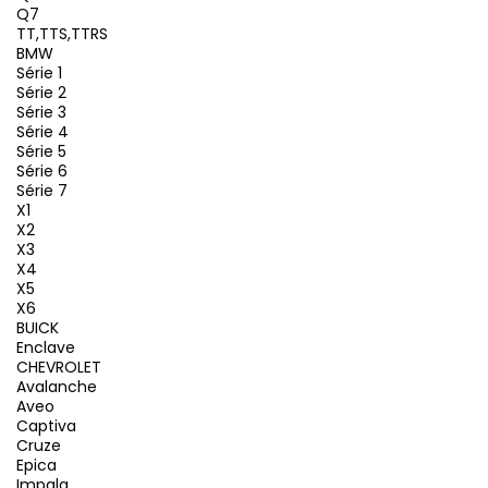
Q7
TT,TTS,TTRS
BMW
Série 1
Série 2
Série 3
Série 4
Série 5
Série 6
Série 7
X1
X2
X3
X4
X5
X6
BUICK
Enclave
CHEVROLET
Avalanche
Aveo
Captiva
Cruze
Epica
Impala