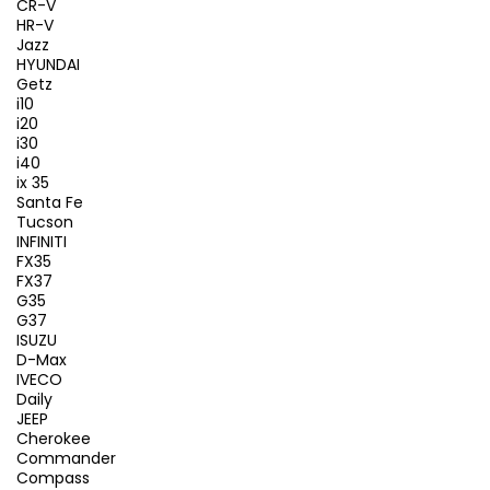
CR-V
HR-V
Jazz
HYUNDAI
Getz
i10
i20
i30
i40
ix 35
Santa Fe
Tucson
INFINITI
FX35
FX37
G35
G37
ISUZU
D-Max
IVECO
Daily
JEEP
Cherokee
Commander
Compass