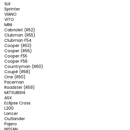
SLK
Sprinter
VIANO
VITO
MINI
Cabriolet (R52)
Clubman (R55)
Clubman F54
Cooper (R53)
Cooper (R56)
Cooper F55
Cooper F56
Countryman (R60)
Coupé (R58)
One (R50)
Paceman
Roadster (R59)
MITSUBISHI
ASX
Eclipse Cross
L200
Lancer
Outlander
Pajero
NISSAN