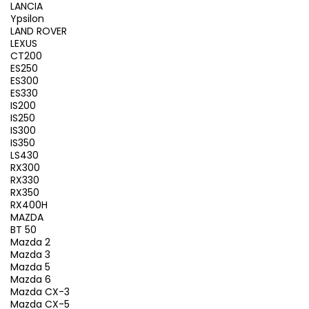
LANCIA
Ypsilon
LAND ROVER
LEXUS
CT200
ES250
ES300
ES330
IS200
IS250
IS300
IS350
LS430
RX300
RX330
RX350
RX400H
MAZDA
BT 50
Mazda 2
Mazda 3
Mazda 5
Mazda 6
Mazda CX-3
Mazda CX-5