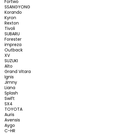
Fortwo
SSANGYONG
Korando
Kyron
Rexton
Tivoli
SUBARU
Forester
impreza
Outback
XV
SUZUKI
Alto
Grand Vitara
Ignis
Jimny
Liana
Splash
Swift
SX4
TOYOTA
Auris
Avensis
Aygo
C-HR