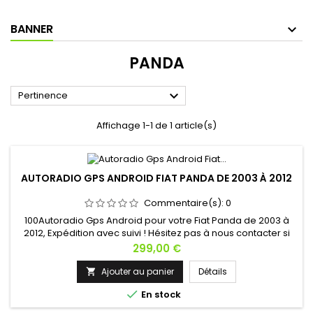
BANNER
PANDA

Pertinence
Affichage 1-1 de 1 article(s)
AUTORADIO GPS ANDROID FIAT PANDA DE 2003 À 2012
Commentaire(s):
0
100Autoradio Gps Android pour votre Fiat Panda de 2003 à
2012, Expédition avec suivi ! Hésitez pas à nous contacter si
vous avez une question !
Prix
299,00 €
Ajouter au panier
Détails


En stock