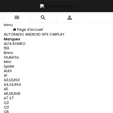



Menu
Menu
Page d'accueil
Retour
AUTORADIO ANDROID GPS CARPLAY
Marques
ALFA ROMEO
159
Brera
Giulietta
Mito
Spider
AUDI
A1
A3,S3,RS3
A4,S4,RS4
A5
A6,S6,RS6
A7 S7
Q2
Q3
Q5