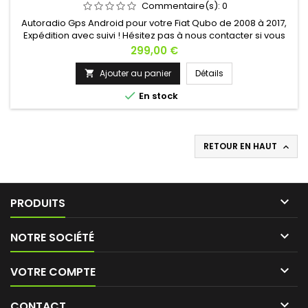
Commentaire(s):
0
Autoradio Gps Android pour votre Fiat Qubo de 2008 à 2017,
Expédition avec suivi ! Hésitez pas à nous contacter si vous
avez une question !
Prix
299,00 €
Ajouter au panier
Détails


En stock
RETOUR EN HAUT


PRODUITS

NOTRE SOCIÉTÉ

VOTRE COMPTE

CONTACT