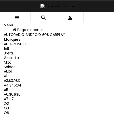



Menu
Menu
Page d'accueil
Retour
AUTORADIO ANDROID GPS CARPLAY
Marques
ALFA ROMEO
159
Brera
Giulietta
Mito
Spider
AUDI
A1
A3,S3,RS3
A4,S4,RS4
A5
A6,S6,RS6
A7 S7
Q2
Q3
Q5