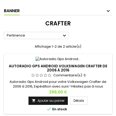
BANNER
CRAFTER

Pertinence
Affichage 1-2 de 2 article(s)
AUTORADIO GPS ANDROID VOLKSWAGEN CRAFTER DE
2006 À 2016
Commentaire(s):
0
Autoradio Gps Android pour votre Volkswagen Crafter de
2006 à 2016, Expédition avec suivi ! Hésitez pas à nous
contacter si vous avez une question !
Prix
299,00 €
Ajouter au panier
Détails


En stock