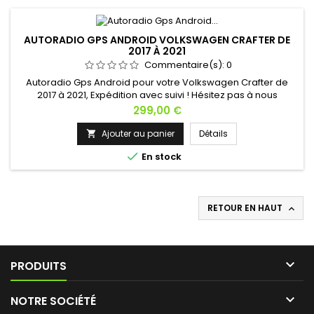
AUTORADIO GPS ANDROID VOLKSWAGEN CRAFTER DE
2017 À 2021
Commentaire(s):
0
Autoradio Gps Android pour votre Volkswagen Crafter de
2017 à 2021, Expédition avec suivi ! Hésitez pas à nous
contacter si vous avez une question !
Prix
299,00 €
Ajouter au panier
Détails


En stock
RETOUR EN HAUT


PRODUITS

NOTRE SOCIÉTÉ