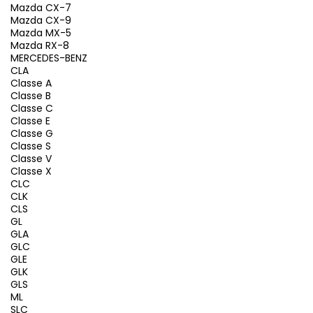
Mazda CX-7
Mazda CX-9
Mazda MX-5
Mazda RX-8
MERCEDES-BENZ
CLA
Classe A
Classe B
Classe C
Classe E
Classe G
Classe S
Classe V
Classe X
CLC
CLK
CLS
GL
GLA
GLC
GLE
GLK
GLS
ML
SLC