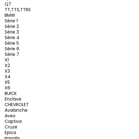
Q7
TT,TTS,TTRS
BMW
Série 1
Série 2
Série 3
Série 4
Série 5
Série 6
Série 7
X1
X2
X3
X4
X5
X6
BUICK
Enclave
CHEVROLET
Avalanche
Aveo
Captiva
Cruze
Epica
Impala