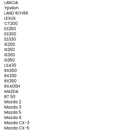
LANCIA
Ypsilon
LAND ROVER
LEXUS
CT200
ES250
ES300
ES330
IS200
IS250
IS300
IS350
LS430
RX300
RX330
RX350
RX400H
MAZDA
BT 50
Mazda 2
Mazda 3
Mazda 5
Mazda 6
Mazda CX-3
Mazda CX-5