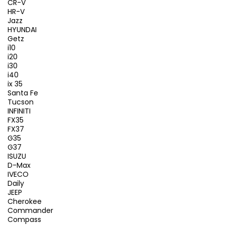
CR-V
HR-V
Jazz
HYUNDAI
Getz
i10
i20
i30
i40
ix 35
Santa Fe
Tucson
INFINITI
FX35
FX37
G35
G37
ISUZU
D-Max
IVECO
Daily
JEEP
Cherokee
Commander
Compass