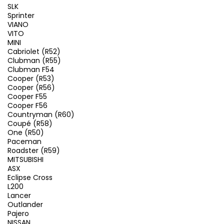
SLK
Sprinter
VIANO
VITO
MINI
Cabriolet (R52)
Clubman (R55)
Clubman F54
Cooper (R53)
Cooper (R56)
Cooper F55
Cooper F56
Countryman (R60)
Coupé (R58)
One (R50)
Paceman
Roadster (R59)
MITSUBISHI
ASX
Eclipse Cross
L200
Lancer
Outlander
Pajero
NISSAN