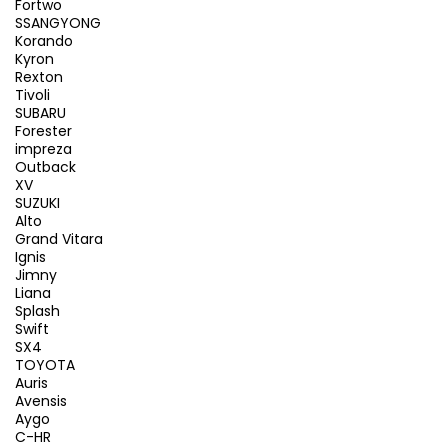
Fortwo
SSANGYONG
Korando
Kyron
Rexton
Tivoli
SUBARU
Forester
impreza
Outback
XV
SUZUKI
Alto
Grand Vitara
Ignis
Jimny
Liana
Splash
Swift
SX4
TOYOTA
Auris
Avensis
Aygo
C-HR