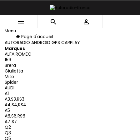



Menu
Menu
Page d'accueil
Retour
AUTORADIO ANDROID GPS CARPLAY
Marques
ALFA ROMEO
159
Brera
Giulietta
Mito
Spider
AUDI
A1
A3,S3,RS3
A4,S4,RS4
A5
A6,S6,RS6
A7 S7
Q2
Q3
Q5