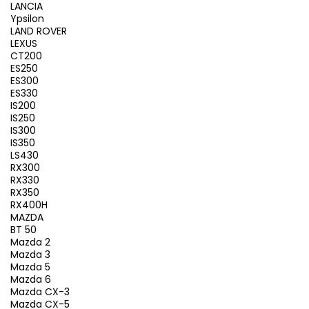
LANCIA
Ypsilon
LAND ROVER
LEXUS
CT200
ES250
ES300
ES330
IS200
IS250
IS300
IS350
LS430
RX300
RX330
RX350
RX400H
MAZDA
BT 50
Mazda 2
Mazda 3
Mazda 5
Mazda 6
Mazda CX-3
Mazda CX-5