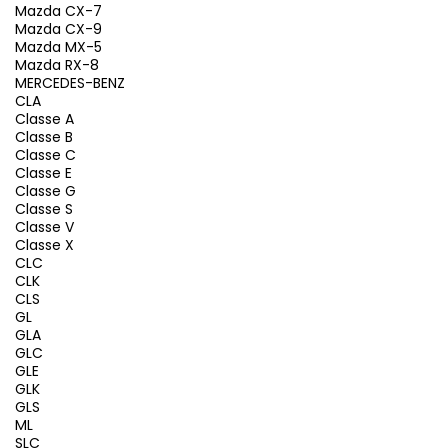
Mazda CX-7
Mazda CX-9
Mazda MX-5
Mazda RX-8
MERCEDES-BENZ
CLA
Classe A
Classe B
Classe C
Classe E
Classe G
Classe S
Classe V
Classe X
CLC
CLK
CLS
GL
GLA
GLC
GLE
GLK
GLS
ML
SLC