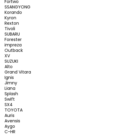
Fortwo
SSANGYONG
Korando
Kyron
Rexton
Tivoli
SUBARU
Forester
impreza
Outback
XV
SUZUKI
Alto
Grand Vitara
Ignis
Jimny
Liana
Splash
Swift
SX4
TOYOTA
Auris
Avensis
Aygo
C-HR