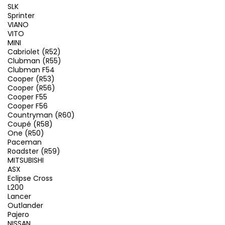
SLK
Sprinter
VIANO
VITO
MINI
Cabriolet (R52)
Clubman (R55)
Clubman F54
Cooper (R53)
Cooper (R56)
Cooper F55
Cooper F56
Countryman (R60)
Coupé (R58)
One (R50)
Paceman
Roadster (R59)
MITSUBISHI
ASX
Eclipse Cross
L200
Lancer
Outlander
Pajero
NISSAN