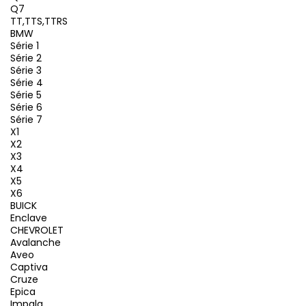
Q7
TT,TTS,TTRS
BMW
Série 1
Série 2
Série 3
Série 4
Série 5
Série 6
Série 7
X1
X2
X3
X4
X5
X6
BUICK
Enclave
CHEVROLET
Avalanche
Aveo
Captiva
Cruze
Epica
Impala