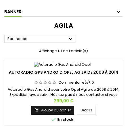
BANNER
AGILA

Pertinence
Affichage 1-1 de 1 article(s)
AUTORADIO GPS ANDROID OPEL AGILA DE 2008 À 2014
Commentaire(s):
0
Autoradio Gps Android pour votre Opel Agila de 2008 à 2014,
Expédition avec suivi ! Hésitez pas à nous contacter si vous
avez une question !
Prix
299,00 €
Ajouter au panier
Détails


En stock