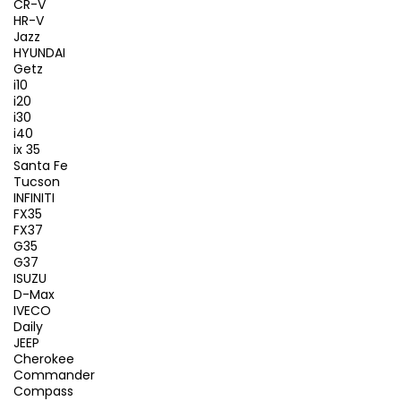
CR-V
HR-V
Jazz
HYUNDAI
Getz
i10
i20
i30
i40
ix 35
Santa Fe
Tucson
INFINITI
FX35
FX37
G35
G37
ISUZU
D-Max
IVECO
Daily
JEEP
Cherokee
Commander
Compass