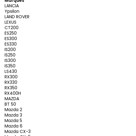
Marques
LANCIA
Ypsilon
LAND ROVER
LEXUS
CT200
ES250
ES300
ES330
IS200
IS250
IS300
IS350
LS430
RX300
RX330
RX350
RX400H
MAZDA
BT 50
Mazda 2
Mazda 3
Mazda 5
Mazda 6
Mazda CX-3