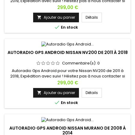
2019, Expédition avec suivi ! Hésitez pas à nous contacter si
vous avez une question !
Prix
299,00 €
Ajouter au panier
Détails


En stock
AUTORADIO GPS ANDROID NISSAN NV200 DE 2011 À 2018
Commentaire(s):
0
Autoradio Gps Android pour votre Nissan NV200 de 2011 à
2018, Expédition avec suivi ! Hésitez pas à nous contacter si
vous avez une question !
Prix
299,00 €
Ajouter au panier
Détails


En stock
AUTORADIO GPS ANDROID NISSAN MURANO DE 2008 À
2014