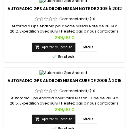
AUTORADIO GPS ANDROID NISSAN NOTE DE 2009 À 2012
Commentaire(s):
0
Autoradio Gps Android pour votre Nissan Note de 2009 à
2012, Expédition avec suivi ! Hésitez pas à nous contacter si
vous avez une question !
Prix
299,00 €
Ajouter au panier
Détails


En stock
AUTORADIO GPS ANDROID NISSAN CUBE DE 2009 À 2015
Commentaire(s):
0
Autoradio Gps Android pour votre Nissan Cube de 2009 à
2015, Expédition avec suivi ! Hésitez pas à nous contacter si
vous avez une question !
Prix
299,00 €
Ajouter au panier
Détails


En stock