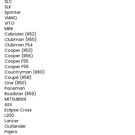
SLC
SLK
Sprinter
VIANO
VITO
MINI
Cabriolet (R52)
Clubman (R55)
Clubman F54
Cooper (R53)
Cooper (R56)
Cooper F55
Cooper F56
Countryman (R60)
Coupé (R58)
One (R50)
Paceman
Roadster (R59)
MITSUBISHI
ASX
Eclipse Cross
L200
Lancer
Outlander
Pajero