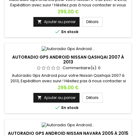
Expédition avec suivi ! Hésitez pas à nous contacter si vous
avez une question !
Prix
299,00 €
Ajouter au panier
Détails


En stock
AUTORADIO GPS ANDROID NISSAN QASHQAI 2007 À
2013
Commentaire(s):
0
Autoradio Gps Android pour votre Nissan Qashqai 2007 à
2013, Expédition avec suivi ! Hésitez pas à nous contacter si
vous avez une question !
Prix
299,00 €
Ajouter au panier
Détails


En stock
AUTORADIO GPS ANDROID NISSAN NAVARA 2005 À 2015