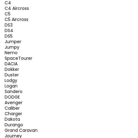
C4
C4 Aircross
C5
C5 Aircross
DS3
DS4
DS5
Jumper
Jumpy
Nemo
SpaceTourer
DACIA
Dokker
Duster
Lodgy
Logan
Sandero
DODGE
Avenger
Caliber
Charger
Dakota
Durango
Grand Caravan
Journey