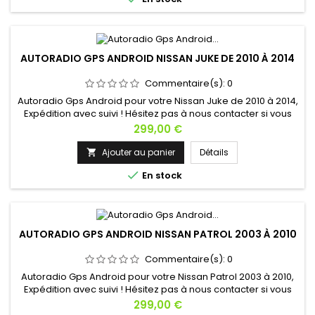
AUTORADIO GPS ANDROID NISSAN JUKE DE 2010 À 2014
Commentaire(s):
0
Autoradio Gps Android pour votre Nissan Juke de 2010 à 2014,
Expédition avec suivi ! Hésitez pas à nous contacter si vous
avez une question !
Prix
299,00 €
Ajouter au panier
Détails


En stock
AUTORADIO GPS ANDROID NISSAN PATROL 2003 À 2010
Commentaire(s):
0
Autoradio Gps Android pour votre Nissan Patrol 2003 à 2010,
Expédition avec suivi ! Hésitez pas à nous contacter si vous
avez une question !
Prix
299,00 €