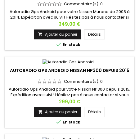
Commentaire(s):
0
Autoradio Gps Android pour votre Nissan Murano de 2008 à
2014, Expédition avec suivi ! Hésitez pas à nous contacter si
vous avez une question !
Prix
349,00 €
Ajouter au panier
Détails


En stock
AUTORADIO GPS ANDROID NISSAN NP300 DEPUIS 2015
Commentaire(s):
0
Autoradio Gps Android pour votre Nissan NP300 depuis 2015,
Expédition avec suivi ! Hésitez pas à nous contacter si vous
avez une question !
Prix
299,00 €
Ajouter au panier
Détails


En stock