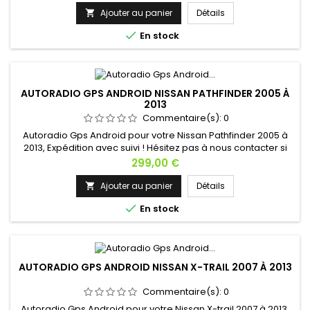
Ajouter au panier
Détails


En stock
AUTORADIO GPS ANDROID NISSAN PATHFINDER 2005 À
2013
Commentaire(s):
0
Autoradio Gps Android pour votre Nissan Pathfinder 2005 à
2013, Expédition avec suivi ! Hésitez pas à nous contacter si
vous avez une question !
Prix
299,00 €
Ajouter au panier
Détails


En stock
AUTORADIO GPS ANDROID NISSAN X-TRAIL 2007 À 2013
Commentaire(s):
0
Autoradio Gps Android pour votre Nissan X-trail 2007 à 2013,