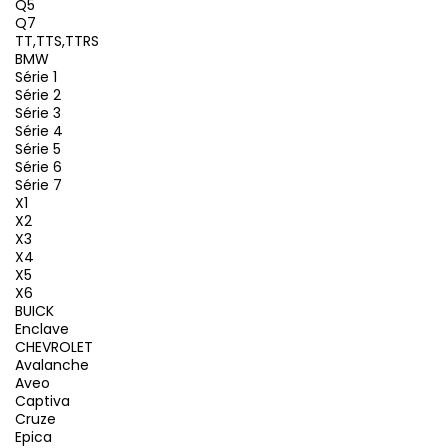
Q5
Q7
TT,TTS,TTRS
BMW
Série 1
Série 2
Série 3
Série 4
Série 5
Série 6
Série 7
X1
X2
X3
X4
X5
X6
BUICK
Enclave
CHEVROLET
Avalanche
Aveo
Captiva
Cruze
Epica