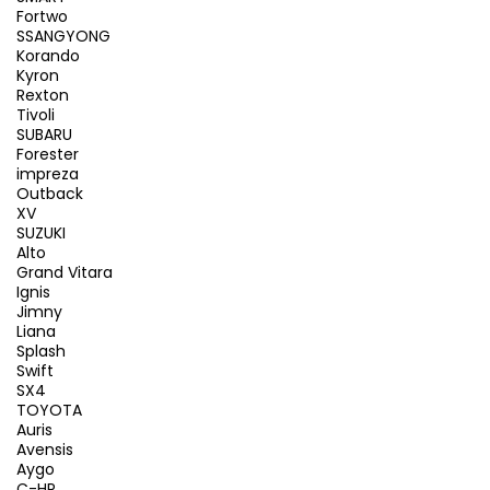
Fortwo
SSANGYONG
Korando
Kyron
Rexton
Tivoli
SUBARU
Forester
impreza
Outback
XV
SUZUKI
Alto
Grand Vitara
Ignis
Jimny
Liana
Splash
Swift
SX4
TOYOTA
Auris
Avensis
Aygo
C-HR