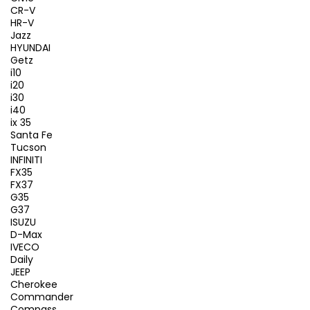
CR-V
HR-V
Jazz
HYUNDAI
Getz
i10
i20
i30
i40
ix 35
Santa Fe
Tucson
INFINITI
FX35
FX37
G35
G37
ISUZU
D-Max
IVECO
Daily
JEEP
Cherokee
Commander
Compass