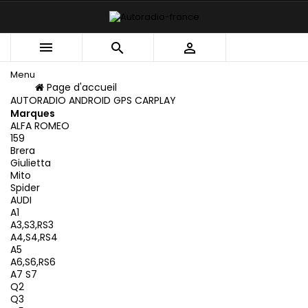



Menu
Menu
Page d'accueil
Retour
AUTORADIO ANDROID GPS CARPLAY
Marques
ALFA ROMEO
159
Brera
Giulietta
Mito
Spider
AUDI
A1
A3,S3,RS3
A4,S4,RS4
A5
A6,S6,RS6
A7 S7
Q2
Q3