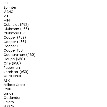
SLK
Sprinter
VIANO
VITO
MINI
Cabriolet (R52)
Clubman (R55)
Clubman F54
Cooper (R53)
Cooper (R56)
Cooper F55
Cooper F56
Countryman (R60)
Coupé (R58)
One (R50)
Paceman
Roadster (R59)
MITSUBISHI
ASX
Eclipse Cross
L200
Lancer
Outlander
Pajero
NISSAN