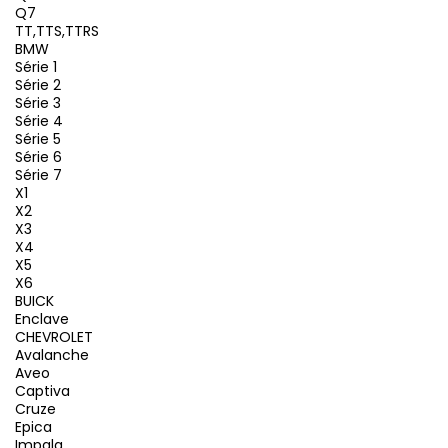
Q7
TT,TTS,TTRS
BMW
Série 1
Série 2
Série 3
Série 4
Série 5
Série 6
Série 7
X1
X2
X3
X4
X5
X6
BUICK
Enclave
CHEVROLET
Avalanche
Aveo
Captiva
Cruze
Epica
Impala