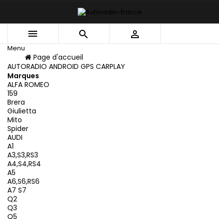



Menu
Menu
Page d'accueil
Retour
AUTORADIO ANDROID GPS CARPLAY
Marques
ALFA ROMEO
159
Brera
Giulietta
Mito
Spider
AUDI
A1
A3,S3,RS3
A4,S4,RS4
A5
A6,S6,RS6
A7 S7
Q2
Q3
Q5