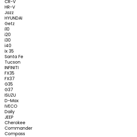
CR-V
HR-V
Jazz
HYUNDAI
Getz
i10
i20
i30
i40
ix 35
Santa Fe
Tucson
INFINITI
FX35
FX37
G35
G37
ISUZU
D-Max
IVECO
Daily
JEEP
Cherokee
Commander
Compass