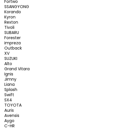
Fortwo
SSANGYONG
Korando
Kyron
Rexton
Tivoli
SUBARU
Forester
impreza
Outback
XV
SUZUKI
Alto
Grand Vitara
Ignis
Jimny
Liana
Splash
Swift
SX4
TOYOTA
Auris
Avensis
Aygo
C-HR