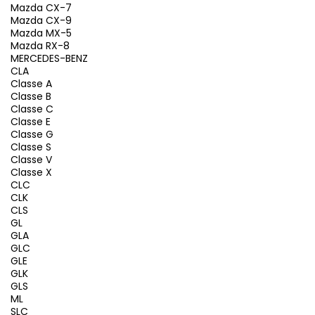
Mazda CX-7
Mazda CX-9
Mazda MX-5
Mazda RX-8
MERCEDES-BENZ
CLA
Classe A
Classe B
Classe C
Classe E
Classe G
Classe S
Classe V
Classe X
CLC
CLK
CLS
GL
GLA
GLC
GLE
GLK
GLS
ML
SLC