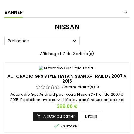
BANNER
NISSAN

Pertinence
Affichage 1-2 de 2 article(s)
AUTORADIO GPS STYLE TESLA NISSAN X-TRAIL DE 2007 À
2015
Commentaire(s):
0
Autoradio Gps Android pour votre Nissan X-Trail de 2007 à
2015, Expédition avec suivi ! Hésitez pas à nous contacter si
vous avez une question !
Prix
399,00 €
Ajouter au panier
Détails


En stock