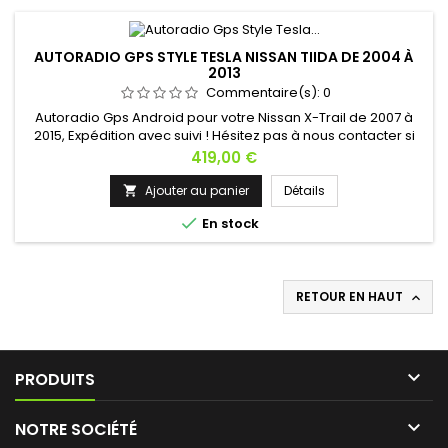
AUTORADIO GPS STYLE TESLA NISSAN TIIDA DE 2004 À
2013
Commentaire(s):
0
Autoradio Gps Android pour votre Nissan X-Trail de 2007 à
2015, Expédition avec suivi ! Hésitez pas à nous contacter si
vous avez une question !
Prix
419,00 €
Ajouter au panier
Détails


En stock
RETOUR EN HAUT


PRODUITS

NOTRE SOCIÉTÉ