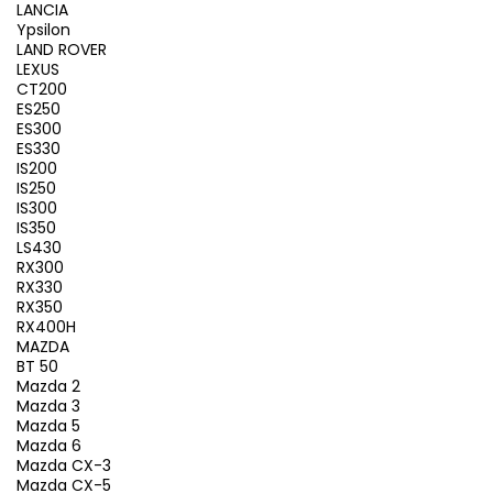
LANCIA
Ypsilon
LAND ROVER
LEXUS
CT200
ES250
ES300
ES330
IS200
IS250
IS300
IS350
LS430
RX300
RX330
RX350
RX400H
MAZDA
BT 50
Mazda 2
Mazda 3
Mazda 5
Mazda 6
Mazda CX-3
Mazda CX-5