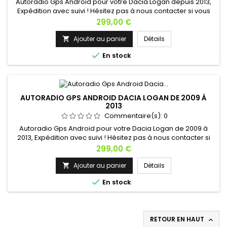
Autoradio Gps Android pour votre Dacia Logan depuis 2013,
Expédition avec suivi ! Hésitez pas à nous contacter si vous
avez une question !
Prix
299,00 €
Ajouter au panier
Détails


En stock
AUTORADIO GPS ANDROID DACIA LOGAN DE 2009 À
2013
Commentaire(s):
0
Autoradio Gps Android pour votre Dacia Logan de 2009 à
2013, Expédition avec suivi ! Hésitez pas à nous contacter si
vous avez une question !
Prix
299,00 €
Ajouter au panier
Détails


En stock
RETOUR EN HAUT
