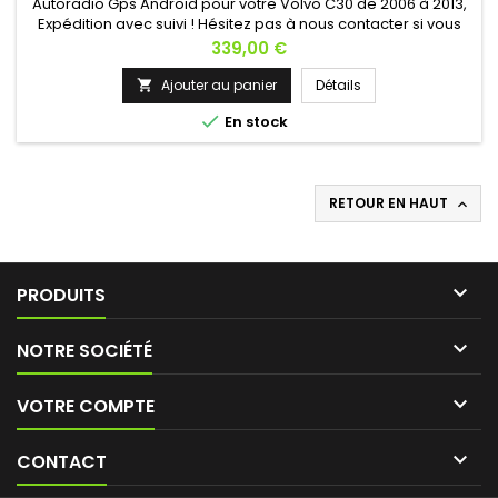
Autoradio Gps Android pour votre Volvo C30 de 2006 à 2013,
Expédition avec suivi ! Hésitez pas à nous contacter si vous
avez une question !
Prix
339,00 €
Ajouter au panier
Détails


En stock
RETOUR EN HAUT


PRODUITS

NOTRE SOCIÉTÉ

VOTRE COMPTE

CONTACT