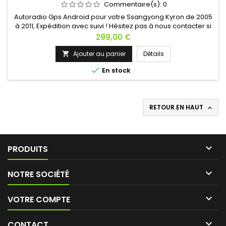
Commentaire(s):
0
Autoradio Gps Android pour votre Ssangyong Kyron de 2005
à 2011, Expédition avec suivi ! Hésitez pas à nous contacter si
vous avez une question !
Prix
299,00 €
Ajouter au panier
Détails


En stock
RETOUR EN HAUT


PRODUITS

NOTRE SOCIÉTÉ

VOTRE COMPTE

CONTACT