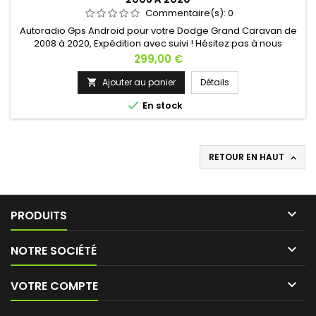
Commentaire(s):
0
Autoradio Gps Android pour votre Dodge Grand Caravan de
2008 à 2020, Expédition avec suivi ! Hésitez pas à nous
contacter si vous avez une question !
Prix
299,00 €
Ajouter au panier
Détails


En stock
RETOUR EN HAUT


PRODUITS

NOTRE SOCIÉTÉ

VOTRE COMPTE