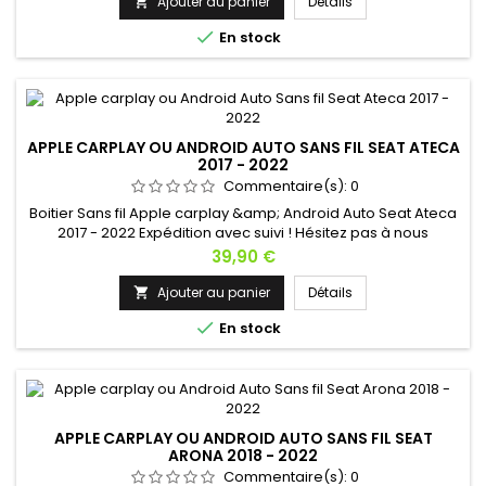
Ajouter au panier
Détails


En stock
APPLE CARPLAY OU ANDROID AUTO SANS FIL SEAT ATECA
2017 - 2022
Commentaire(s):
0
Boitier Sans fil Apple carplay &amp; Android Auto Seat Ateca
2017 - 2022 Expédition avec suivi ! Hésitez pas à nous
contacter si vous avez une question !
Prix
39,90 €
Ajouter au panier
Détails


En stock
APPLE CARPLAY OU ANDROID AUTO SANS FIL SEAT
ARONA 2018 - 2022
Commentaire(s):
0