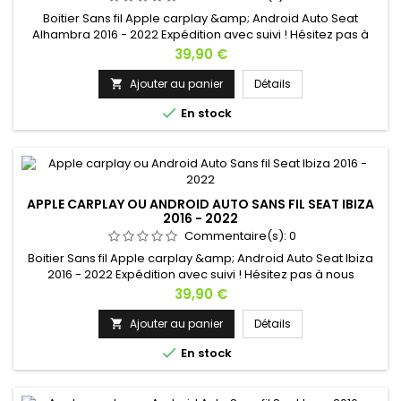
Boitier Sans fil Apple carplay &amp; Android Auto Seat
Alhambra 2016 - 2022 Expédition avec suivi ! Hésitez pas à
nous contacter si vous avez une question !
Prix
39,90 €
Ajouter au panier
Détails


En stock
APPLE CARPLAY OU ANDROID AUTO SANS FIL SEAT IBIZA
2016 - 2022
Commentaire(s):
0
Boitier Sans fil Apple carplay &amp; Android Auto Seat Ibiza
2016 - 2022 Expédition avec suivi ! Hésitez pas à nous
contacter si vous avez une question !
Prix
39,90 €
Ajouter au panier
Détails


En stock