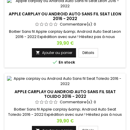
APPLE CARPLAY OU ANDROID AUTO SANS FIL SEAT LEON
2016 - 2022
Commentaire(s):
0
Boitier Sans fil Apple carplay &amp; Android Auto Seat Leon
2016 - 2022 Expédition avec suivi ! Hésitez pas à nous
contacter si vous avez une question !
Prix
39,90 €
Ajouter au panier
Détails


En stock
APPLE CARPLAY OU ANDROID AUTO SANS FIL SEAT
TOLEDO 2016 - 2022
Commentaire(s):
0
Boitier Sans fil Apple carplay &amp; Android Auto Seat
Toledo 2016 - 2022 Expédition avec suivi ! Hésitez pas à nous
contacter si vous avez une question !
Prix
39,90 €