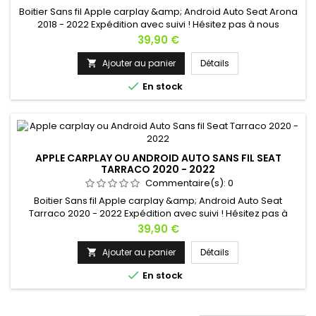
Boitier Sans fil Apple carplay &amp; Android Auto Seat Arona
2018 - 2022 Expédition avec suivi ! Hésitez pas à nous
contacter si vous avez une question !
Prix
39,90 €
Ajouter au panier
Détails


En stock
APPLE CARPLAY OU ANDROID AUTO SANS FIL SEAT
TARRACO 2020 - 2022
Commentaire(s):
0
Boitier Sans fil Apple carplay &amp; Android Auto Seat
Tarraco 2020 - 2022 Expédition avec suivi ! Hésitez pas à
nous contacter si vous avez une question !
Prix
39,90 €
Ajouter au panier
Détails


En stock