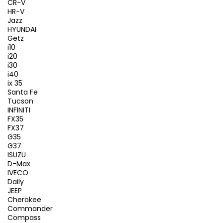
CR-V
HR-V
Jazz
HYUNDAI
Getz
i10
i20
i30
i40
ix 35
Santa Fe
Tucson
INFINITI
FX35
FX37
G35
G37
ISUZU
D-Max
IVECO
Daily
JEEP
Cherokee
Commander
Compass