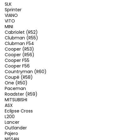
SLK
Sprinter
VIANO
VITO
MINI
Cabriolet (R52)
Clubman (R55)
Clubman F54
Cooper (R53)
Cooper (R56)
Cooper F55
Cooper F56
Countryman (R60)
Coupé (R58)
One (R50)
Paceman
Roadster (R59)
MITSUBISHI
ASX
Eclipse Cross
L200
Lancer
Outlander
Pajero
NISSAN