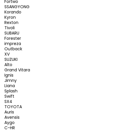
Fortwo
SSANGYONG
Korando
Kyron
Rexton
Tivoli
SUBARU
Forester
impreza
Outback
XV
SUZUKI
Alto
Grand Vitara
Ignis
Jimny
Liana
Splash
Swift
SX4
TOYOTA
Auris
Avensis
Aygo
C-HR