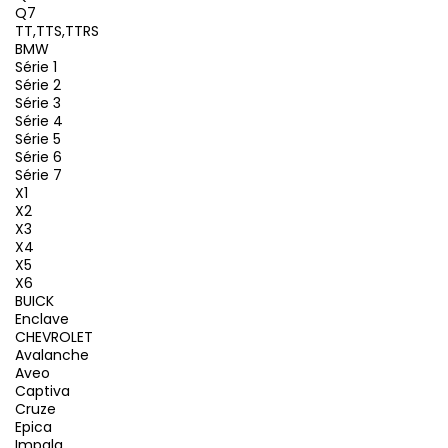
Q7
TT,TTS,TTRS
BMW
Série 1
Série 2
Série 3
Série 4
Série 5
Série 6
Série 7
X1
X2
X3
X4
X5
X6
BUICK
Enclave
CHEVROLET
Avalanche
Aveo
Captiva
Cruze
Epica
Impala