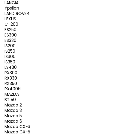
LANCIA
Ypsilon
LAND ROVER
LEXUS
CT200
ES250
ES300
ES330
IS200
IS250
IS300
IS350
LS430
RX300
RX330
RX350
RX400H
MAZDA
BT 50
Mazda 2
Mazda 3
Mazda 5
Mazda 6
Mazda CX-3
Mazda CX-5