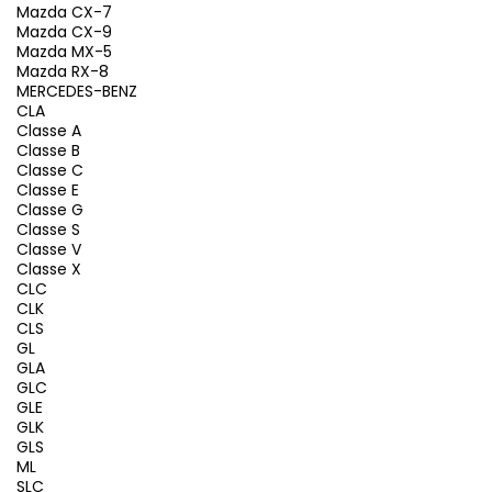
Mazda CX-7
Mazda CX-9
Mazda MX-5
Mazda RX-8
MERCEDES-BENZ
CLA
Classe A
Classe B
Classe C
Classe E
Classe G
Classe S
Classe V
Classe X
CLC
CLK
CLS
GL
GLA
GLC
GLE
GLK
GLS
ML
SLC