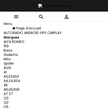



Menu
Menu
Page d'accueil
Retour
AUTORADIO ANDROID GPS CARPLAY
Marques
ALFA ROMEO
159
Brera
Giulietta
Mito
Spider
AUDI
A1
A3,S3,RS3
A4,S4,RS4
A5
A6,S6,RS6
A7 S7
Q2
Q3
Q5