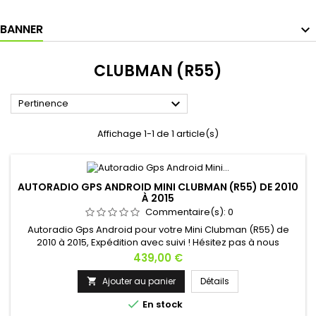
BANNER
CLUBMAN (R55)

Pertinence
Affichage 1-1 de 1 article(s)
AUTORADIO GPS ANDROID MINI CLUBMAN (R55) DE 2010
À 2015
Commentaire(s):
0
Autoradio Gps Android pour votre Mini Clubman (R55) de
2010 à 2015, Expédition avec suivi ! Hésitez pas à nous
contacter si vous avez une question !
Prix
439,00 €
Ajouter au panier
Détails


En stock