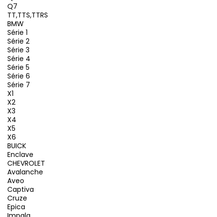
Q7
TT,TTS,TTRS
BMW
Série 1
Série 2
Série 3
Série 4
Série 5
Série 6
Série 7
X1
X2
X3
X4
X5
X6
BUICK
Enclave
CHEVROLET
Avalanche
Aveo
Captiva
Cruze
Epica
Impala