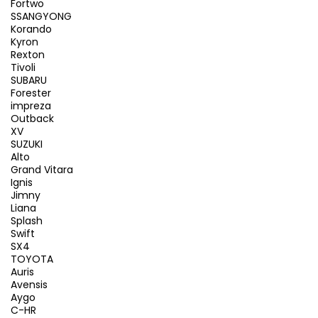
Fortwo
SSANGYONG
Korando
Kyron
Rexton
Tivoli
SUBARU
Forester
impreza
Outback
XV
SUZUKI
Alto
Grand Vitara
Ignis
Jimny
Liana
Splash
Swift
SX4
TOYOTA
Auris
Avensis
Aygo
C-HR