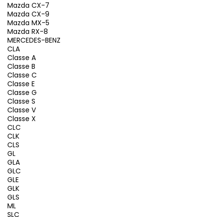
Mazda CX-7
Mazda CX-9
Mazda MX-5
Mazda RX-8
MERCEDES-BENZ
CLA
Classe A
Classe B
Classe C
Classe E
Classe G
Classe S
Classe V
Classe X
CLC
CLK
CLS
GL
GLA
GLC
GLE
GLK
GLS
ML
SLC