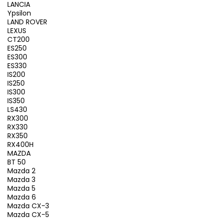
LANCIA
Ypsilon
LAND ROVER
LEXUS
CT200
ES250
ES300
ES330
IS200
IS250
IS300
IS350
LS430
RX300
RX330
RX350
RX400H
MAZDA
BT 50
Mazda 2
Mazda 3
Mazda 5
Mazda 6
Mazda CX-3
Mazda CX-5