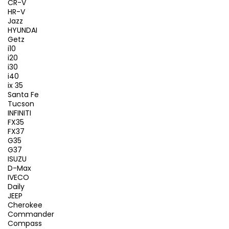
CR-V
HR-V
Jazz
HYUNDAI
Getz
i10
i20
i30
i40
ix 35
Santa Fe
Tucson
INFINITI
FX35
FX37
G35
G37
ISUZU
D-Max
IVECO
Daily
JEEP
Cherokee
Commander
Compass