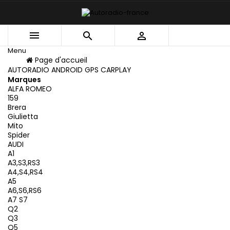



Menu
Menu
Page d'accueil
Retour
AUTORADIO ANDROID GPS CARPLAY
Marques
ALFA ROMEO
159
Brera
Giulietta
Mito
Spider
AUDI
A1
A3,S3,RS3
A4,S4,RS4
A5
A6,S6,RS6
A7 S7
Q2
Q3
Q5