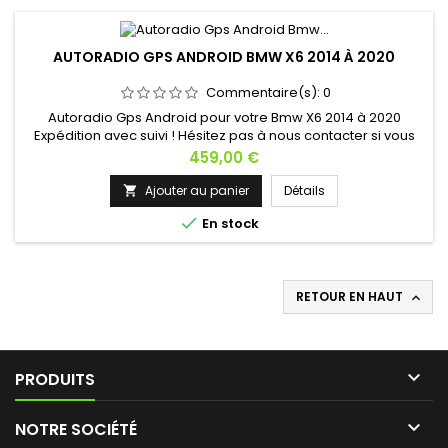
AUTORADIO GPS ANDROID BMW X6 2014 À 2020
Commentaire(s):
0
Autoradio Gps Android pour votre Bmw X6 2014 à 2020
Expédition avec suivi ! Hésitez pas à nous contacter si vous
avez une question !
Prix
459,00 €
Ajouter au panier
Détails


En stock
RETOUR EN HAUT


PRODUITS

NOTRE SOCIÉTÉ