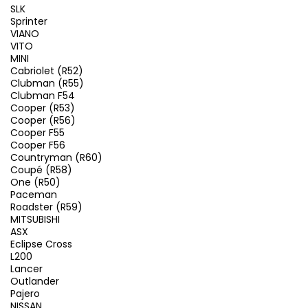
SLK
Sprinter
VIANO
VITO
MINI
Cabriolet (R52)
Clubman (R55)
Clubman F54
Cooper (R53)
Cooper (R56)
Cooper F55
Cooper F56
Countryman (R60)
Coupé (R58)
One (R50)
Paceman
Roadster (R59)
MITSUBISHI
ASX
Eclipse Cross
L200
Lancer
Outlander
Pajero
NISSAN