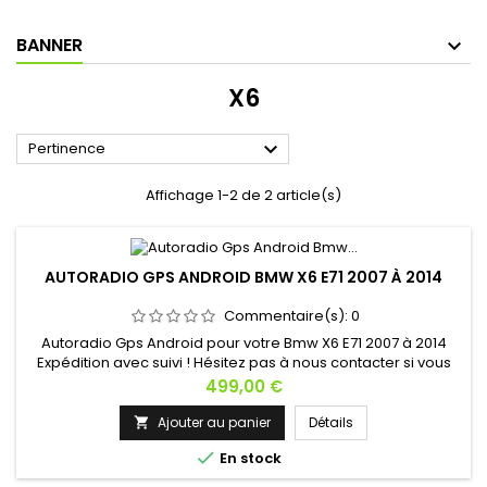
BANNER
X6

Pertinence
Affichage 1-2 de 2 article(s)
AUTORADIO GPS ANDROID BMW X6 E71 2007 À 2014
Commentaire(s):
0
Autoradio Gps Android pour votre Bmw X6 E71 2007 à 2014
Expédition avec suivi ! Hésitez pas à nous contacter si vous
avez une question !
Prix
499,00 €
Ajouter au panier
Détails


En stock