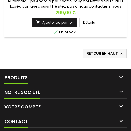
Autoradio Gps Android pour votre Peugeot Rifter depuis 2018,
Expédition avec suivi ! Hésitez pas à nous contacter si vous
avez une question !
Prix
299,00 €
Ajouter au panier
Détails


En stock
RETOUR EN HAUT


PRODUITS

NOTRE SOCIÉTÉ

VOTRE COMPTE

CONTACT