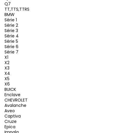
Q7
TT,TTS,TTRS
BMW
Série 1
Série 2
Série 3
Série 4
Série 5
Série 6
Série 7
X1
X2
X3
X4
X5
X6
BUICK
Enclave
CHEVROLET
Avalanche
Aveo
Captiva
Cruze
Epica
Impala