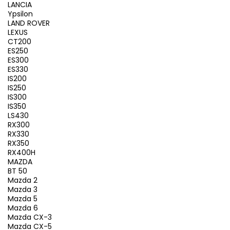
LANCIA
Ypsilon
LAND ROVER
LEXUS
CT200
ES250
ES300
ES330
IS200
IS250
IS300
IS350
LS430
RX300
RX330
RX350
RX400H
MAZDA
BT 50
Mazda 2
Mazda 3
Mazda 5
Mazda 6
Mazda CX-3
Mazda CX-5