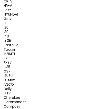
CR-V
HR-V
Jazz
HYUNDAI
Getz
i10
i20
i30
i40
ix 35
Santa Fe
Tucson
INFINITI
FX35
FX37
G35
G37
ISUZU
D-Max
IVECO
Daily
JEEP
Cherokee
Commander
Compass