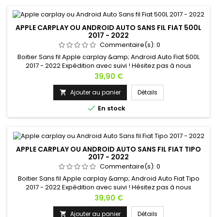
APPLE CARPLAY OU ANDROID AUTO SANS FIL FIAT 500L
2017 - 2022
Commentaire(s):
0
Boitier Sans fil Apple carplay &amp; Android Auto Fiat 500L
2017 - 2022 Expédition avec suivi ! Hésitez pas à nous
contacter si vous avez une question !
Prix
39,90 €
Ajouter au panier
Détails


En stock
APPLE CARPLAY OU ANDROID AUTO SANS FIL FIAT TIPO
2017 - 2022
Commentaire(s):
0
Boitier Sans fil Apple carplay &amp; Android Auto Fiat Tipo
2017 - 2022 Expédition avec suivi ! Hésitez pas à nous
contacter si vous avez une question !
Prix
39,90 €
Ajouter au panier
Détails
