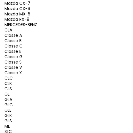
Mazda CX-7
Mazda CX-9
Mazda MX-5
Mazda RX-8
MERCEDES-BENZ
CLA
Classe A
Classe B
Classe C
Classe E
Classe G
Classe S
Classe V
Classe X
CLC
CLK
CLS
GL
GLA
GLC
GLE
GLK
GLS
ML
SLC