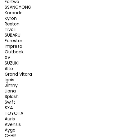
Fortwo
SSANGYONG
Korando
Kyron
Rexton
Tivoli
SUBARU
Forester
impreza
Outback
XV
SUZUKI
Alto
Grand Vitara
Ignis
Jimny
Liana
Splash
Swift
SX4
TOYOTA
Auris
Avensis
Aygo
C-HR