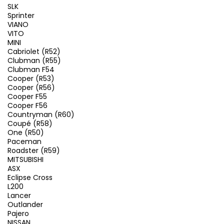
SLK
Sprinter
VIANO
VITO
MINI
Cabriolet (R52)
Clubman (R55)
Clubman F54
Cooper (R53)
Cooper (R56)
Cooper F55
Cooper F56
Countryman (R60)
Coupé (R58)
One (R50)
Paceman
Roadster (R59)
MITSUBISHI
ASX
Eclipse Cross
L200
Lancer
Outlander
Pajero
NISSAN