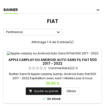
BANNER
FIAT

Pertinence
Affichage 1-5 de 5 article(s)
APPLE CARPLAY OU ANDROID AUTO SANS FIL FIAT 500
2017 - 2022
Commentaire(s):
0
Boitier Sans fil Apple carplay &amp; Android Auto Fiat 500
2017 - 2022 Expédition avec suivi ! Hésitez pas à nous
contacter si vous avez une question !
Prix
39,90 €
Ajouter au panier
Détails


En stock