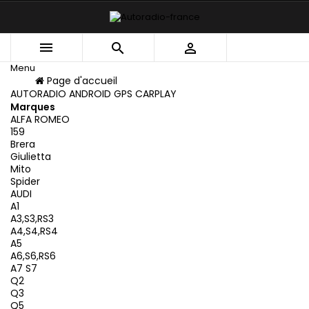



Menu
Menu
Page d'accueil
Retour
AUTORADIO ANDROID GPS CARPLAY
Marques
ALFA ROMEO
159
Brera
Giulietta
Mito
Spider
AUDI
A1
A3,S3,RS3
A4,S4,RS4
A5
A6,S6,RS6
A7 S7
Q2
Q3
Q5