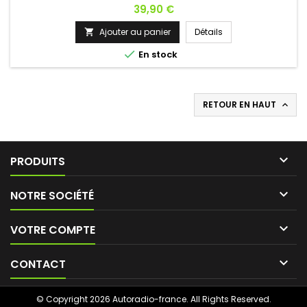
contacter si vous avez une question !
Prix
39,90 €
Ajouter au panier
Détails


En stock
RETOUR EN HAUT


PRODUITS

NOTRE SOCIÉTÉ

VOTRE COMPTE

CONTACT
© Copyright 2026 Autoradio-france. All Rights Reserved.