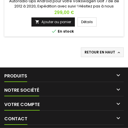
Autoradio Gps Android pour votre Volkswagen Golf 7 de de
2012 à 2020, Expédition avec suivi ! Hésitez pas à nous
contacter si vous avez une question !
Prix
299,00 €
Ajouter au panier
Détails


En stock
RETOUR EN HAUT


PRODUITS

NOTRE SOCIÉTÉ

VOTRE COMPTE

CONTACT