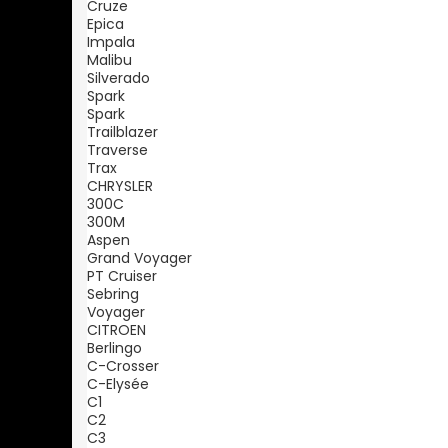
Cruze
Epica
Impala
Malibu
Silverado
Spark
Spark
Trailblazer
Traverse
Trax
CHRYSLER
300C
300M
Aspen
Grand Voyager
PT Cruiser
Sebring
Voyager
CITROEN
Berlingo
C-Crosser
C-Elysée
C1
C2
C3