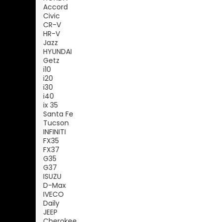
Accord
Civic
CR-V
HR-V
Jazz
HYUNDAI
Getz
i10
i20
i30
i40
ix 35
Santa Fe
Tucson
INFINITI
FX35
FX37
G35
G37
ISUZU
D-Max
IVECO
Daily
JEEP
Cherokee