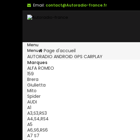
Email:
contact@Autoradio-france.fr
Menu
Menu
Page d'accueil
AUTORADIO ANDROID GPS CARPLAY
Marques
ALFA ROMEO
159
Brera
Giulietta
Mito
Spider
AUDI
A1
A3,S3,RS3
A4,S4,RS4
A5
A6,S6,RS6
A7 S7