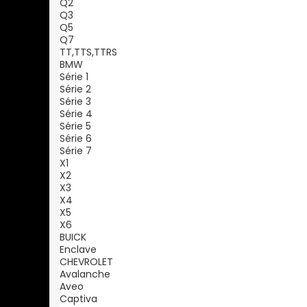
Q2
Q3
Q5
Q7
TT,TTS,TTRS
BMW
Série 1
Série 2
Série 3
Série 4
Série 5
Série 6
Série 7
X1
X2
X3
X4
X5
X6
BUICK
Enclave
CHEVROLET
Avalanche
Aveo
Captiva