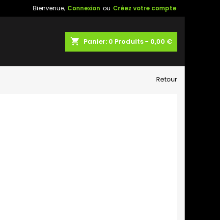
Bienvenue,
Connexion
ou
Créez votre compte
shopping_cart
Panier:
0
Produits - 0,00 €
Retour