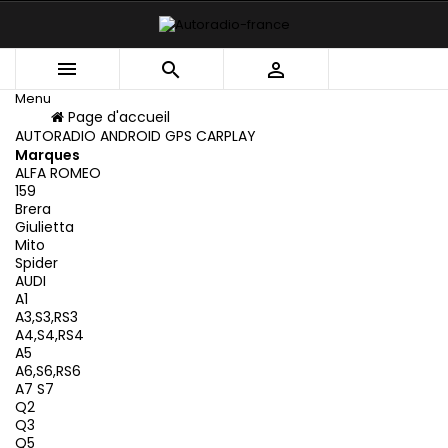



Menu
Menu
Page d'accueil
Retour
AUTORADIO ANDROID GPS CARPLAY
Marques
ALFA ROMEO
159
Brera
Giulietta
Mito
Spider
AUDI
A1
A3,S3,RS3
A4,S4,RS4
A5
A6,S6,RS6
A7 S7
Q2
Q3
Q5