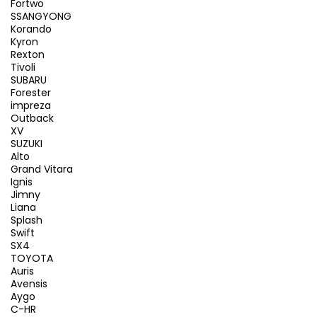
Fortwo
SSANGYONG
Korando
Kyron
Rexton
Tivoli
SUBARU
Forester
impreza
Outback
XV
SUZUKI
Alto
Grand Vitara
Ignis
Jimny
Liana
Splash
Swift
SX4
TOYOTA
Auris
Avensis
Aygo
C-HR