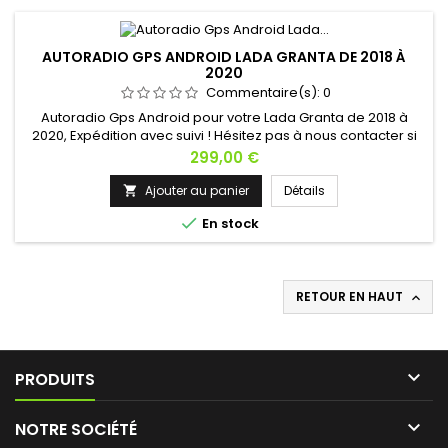
AUTORADIO GPS ANDROID LADA GRANTA DE 2018 À
2020
Commentaire(s):
0
Autoradio Gps Android pour votre Lada Granta de 2018 à
2020, Expédition avec suivi ! Hésitez pas à nous contacter si
vous avez une question !
Prix
299,00 €
Ajouter au panier
Détails


En stock
RETOUR EN HAUT


PRODUITS

NOTRE SOCIÉTÉ