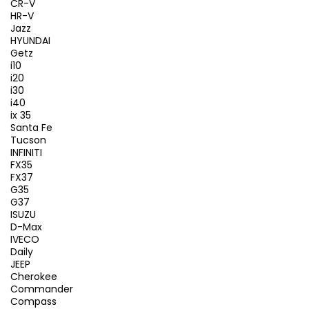
CR-V
HR-V
Jazz
HYUNDAI
Getz
i10
i20
i30
i40
ix 35
Santa Fe
Tucson
INFINITI
FX35
FX37
G35
G37
ISUZU
D-Max
IVECO
Daily
JEEP
Cherokee
Commander
Compass