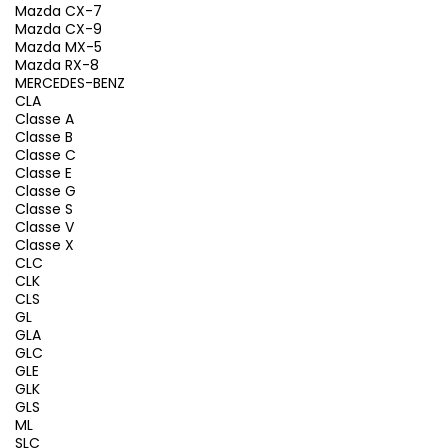
Mazda CX-7
Mazda CX-9
Mazda MX-5
Mazda RX-8
MERCEDES-BENZ
CLA
Classe A
Classe B
Classe C
Classe E
Classe G
Classe S
Classe V
Classe X
CLC
CLK
CLS
GL
GLA
GLC
GLE
GLK
GLS
ML
SLC