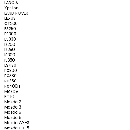
LANCIA
Ypsilon
LAND ROVER
LEXUS
CT200
ES250
ES300
ES330
IS200
IS250
IS300
IS350
LS430
RX300
RX330
RX350
RX400H
MAZDA
BT 50
Mazda 2
Mazda 3
Mazda 5
Mazda 6
Mazda CX-3
Mazda CX-5