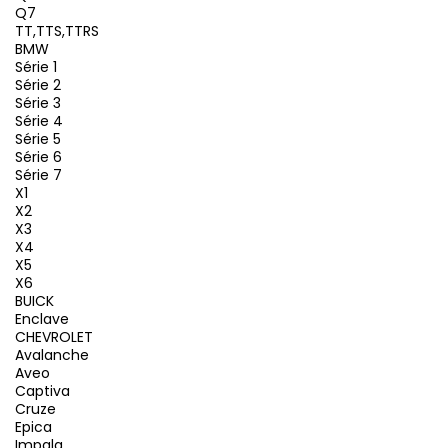
Q7
TT,TTS,TTRS
BMW
Série 1
Série 2
Série 3
Série 4
Série 5
Série 6
Série 7
X1
X2
X3
X4
X5
X6
BUICK
Enclave
CHEVROLET
Avalanche
Aveo
Captiva
Cruze
Epica
Impala