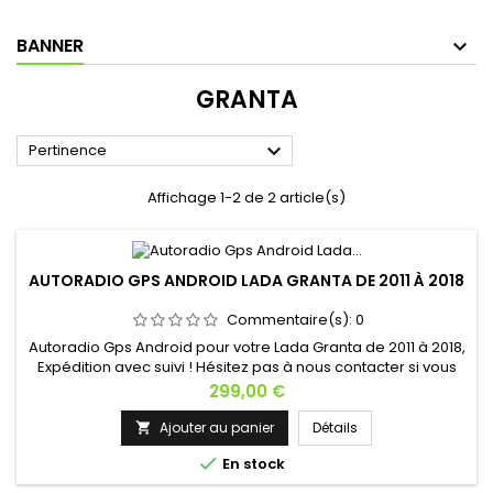
BANNER
GRANTA

Pertinence
Affichage 1-2 de 2 article(s)
AUTORADIO GPS ANDROID LADA GRANTA DE 2011 À 2018
Commentaire(s):
0
Autoradio Gps Android pour votre Lada Granta de 2011 à 2018,
Expédition avec suivi ! Hésitez pas à nous contacter si vous
avez une question !
Prix
299,00 €
Ajouter au panier
Détails


En stock