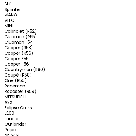
SLK
Sprinter
VIANO
VITO
MINI
Cabriolet (R52)
Clubman (R55)
Clubman F54
Cooper (R53)
Cooper (R56)
Cooper F55
Cooper F56
Countryman (R60)
Coupé (R58)
One (R50)
Paceman
Roadster (R59)
MITSUBISHI
ASX
Eclipse Cross
L200
Lancer
Outlander
Pajero
NISSAN