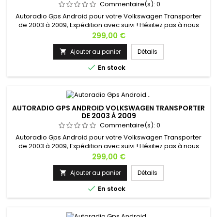
Commentaire(s):
0
Autoradio Gps Android pour votre Volkswagen Transporter
de 2003 à 2009, Expédition avec suivi ! Hésitez pas à nous
contacter si vous avez une question !
Prix
299,00 €
Ajouter au panier
Détails


En stock
AUTORADIO GPS ANDROID VOLKSWAGEN TRANSPORTER
DE 2003 À 2009
Commentaire(s):
0
Autoradio Gps Android pour votre Volkswagen Transporter
de 2003 à 2009, Expédition avec suivi ! Hésitez pas à nous
contacter si vous avez une question !
Prix
299,00 €
Ajouter au panier
Détails


En stock