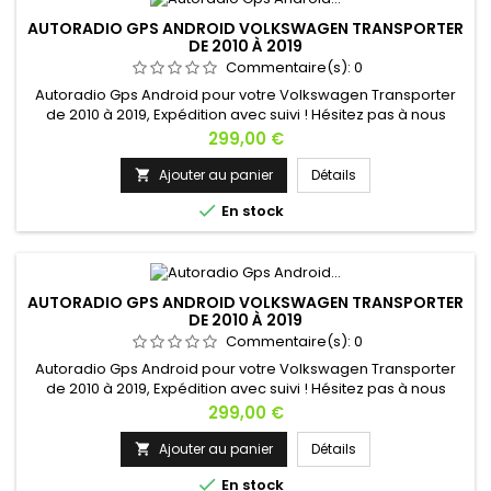
AUTORADIO GPS ANDROID VOLKSWAGEN TRANSPORTER
DE 2010 À 2019
Commentaire(s):
0
Autoradio Gps Android pour votre Volkswagen Transporter
de 2010 à 2019, Expédition avec suivi ! Hésitez pas à nous
contacter si vous avez une question !
Prix
299,00 €
Ajouter au panier
Détails


En stock
AUTORADIO GPS ANDROID VOLKSWAGEN TRANSPORTER
DE 2010 À 2019
Commentaire(s):
0
Autoradio Gps Android pour votre Volkswagen Transporter
de 2010 à 2019, Expédition avec suivi ! Hésitez pas à nous
contacter si vous avez une question !
Prix
299,00 €
Ajouter au panier
Détails


En stock