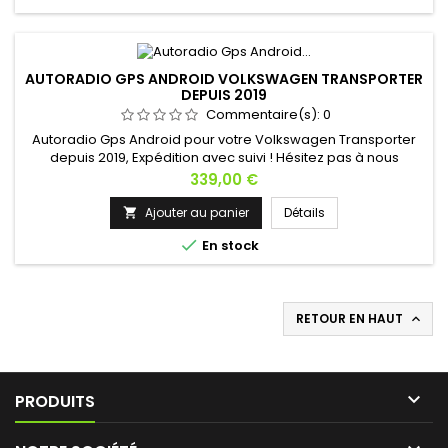
AUTORADIO GPS ANDROID VOLKSWAGEN TRANSPORTER
DEPUIS 2019
Commentaire(s):
0
Autoradio Gps Android pour votre Volkswagen Transporter
depuis 2019, Expédition avec suivi ! Hésitez pas à nous
contacter si vous avez une question !
Prix
339,00 €
Ajouter au panier
Détails


En stock
RETOUR EN HAUT


PRODUITS