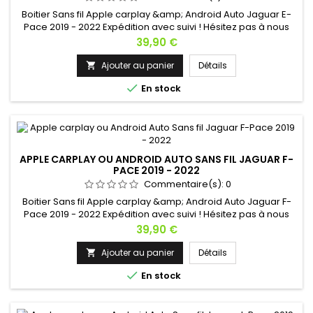
Boitier Sans fil Apple carplay &amp; Android Auto Jaguar E-
Pace 2019 - 2022 Expédition avec suivi ! Hésitez pas à nous
contacter si vous avez une question !
Prix
39,90 €
Ajouter au panier
Détails


En stock
APPLE CARPLAY OU ANDROID AUTO SANS FIL JAGUAR F-
PACE 2019 - 2022
Commentaire(s):
0
Boitier Sans fil Apple carplay &amp; Android Auto Jaguar F-
Pace 2019 - 2022 Expédition avec suivi ! Hésitez pas à nous
contacter si vous avez une question !
Prix
39,90 €
Ajouter au panier
Détails


En stock