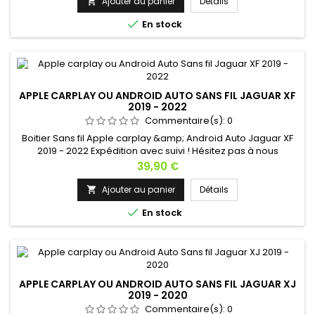
Ajouter au panier
Détails


En stock
APPLE CARPLAY OU ANDROID AUTO SANS FIL JAGUAR XF
2019 - 2022
Commentaire(s):
0
Boitier Sans fil Apple carplay &amp; Android Auto Jaguar XF
2019 - 2022 Expédition avec suivi ! Hésitez pas à nous
contacter si vous avez une question !
Prix
39,90 €
Ajouter au panier
Détails


En stock
APPLE CARPLAY OU ANDROID AUTO SANS FIL JAGUAR XJ
2019 - 2020
Commentaire(s):
0