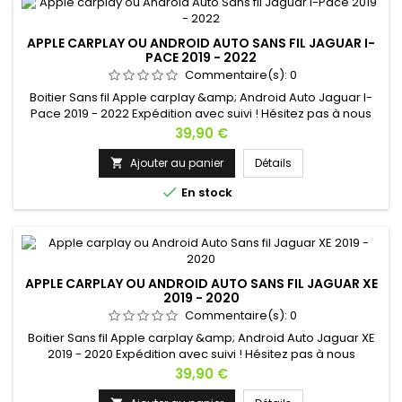
APPLE CARPLAY OU ANDROID AUTO SANS FIL JAGUAR I-
PACE 2019 - 2022
Commentaire(s):
0
Boitier Sans fil Apple carplay &amp; Android Auto Jaguar I-
Pace 2019 - 2022 Expédition avec suivi ! Hésitez pas à nous
contacter si vous avez une question !
Prix
39,90 €
Ajouter au panier
Détails


En stock
APPLE CARPLAY OU ANDROID AUTO SANS FIL JAGUAR XE
2019 - 2020
Commentaire(s):
0
Boitier Sans fil Apple carplay &amp; Android Auto Jaguar XE
2019 - 2020 Expédition avec suivi ! Hésitez pas à nous
contacter si vous avez une question !
Prix
39,90 €