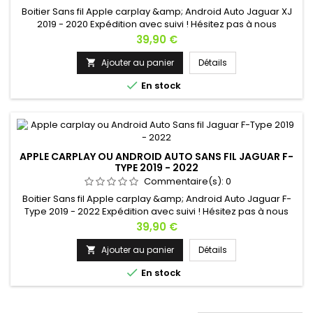
Boitier Sans fil Apple carplay &amp; Android Auto Jaguar XJ
2019 - 2020 Expédition avec suivi ! Hésitez pas à nous
contacter si vous avez une question !
Prix
39,90 €
Ajouter au panier
Détails


En stock
APPLE CARPLAY OU ANDROID AUTO SANS FIL JAGUAR F-
TYPE 2019 - 2022
Commentaire(s):
0
Boitier Sans fil Apple carplay &amp; Android Auto Jaguar F-
Type 2019 - 2022 Expédition avec suivi ! Hésitez pas à nous
contacter si vous avez une question !
Prix
39,90 €
Ajouter au panier
Détails


En stock