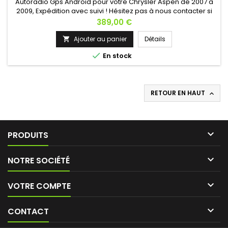
Autoradio Gps Android pour votre Chrysler Aspen de 2007 à
2009, Expédition avec suivi ! Hésitez pas à nous contacter si
vous avez une question !
Prix
389,00 €
Ajouter au panier
Détails


En stock
RETOUR EN HAUT


PRODUITS

NOTRE SOCIÉTÉ

VOTRE COMPTE

CONTACT