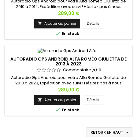
Autoradio Gps Android pour votre Alfa Roméo Giulietta de
2010 à 2014, Expédition avec suivi ! Hésitez pas à nous
contacter si vous avez une question !
Prix
289,00 €
Ajouter au panier
Détails


En stock
AUTORADIO GPS ANDROID ALFA ROMÉO GIULIETTA DE
2013 À 2023
Commentaire(s):
0
Autoradio Gps Android pour votre Alfa Roméo Giulietta de
2013 à 2023, Expédition avec suivi ! Hésitez pas à nous
contacter si vous avez une question !
Prix
289,00 €
Ajouter au panier
Détails


En stock
RETOUR EN HAUT
