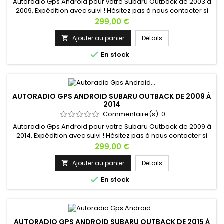
Autoradio Gps Android pour votre Subaru Outback de 2003 à
2009, Expédition avec suivi ! Hésitez pas à nous contacter si
vous avez une question !
Prix
299,00 €
Ajouter au panier
Détails


En stock
AUTORADIO GPS ANDROID SUBARU OUTBACK DE 2009 À
2014
Commentaire(s):
0
Autoradio Gps Android pour votre Subaru Outback de 2009 à
2014, Expédition avec suivi ! Hésitez pas à nous contacter si
vous avez une question !
Prix
299,00 €
Ajouter au panier
Détails


En stock
AUTORADIO GPS ANDROID SUBARU OUTBACK DE 2015 À