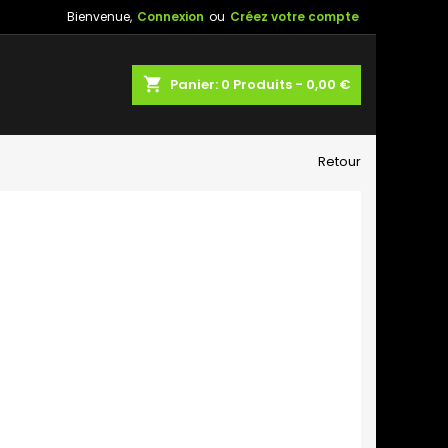
Bienvenue,
Connexion
ou
Créez votre compte
shopping_cart
Panier:
0
Produits - 0,00 €
Retour