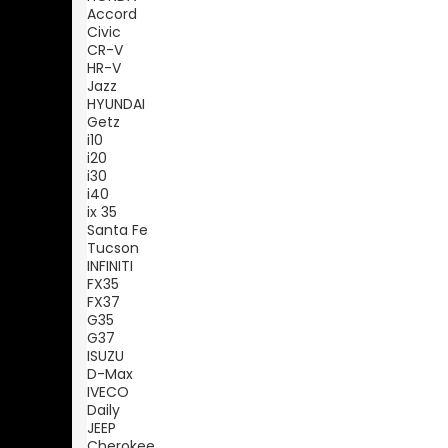
Accord
Civic
CR-V
HR-V
Jazz
HYUNDAI
Getz
i10
i20
i30
i40
ix 35
Santa Fe
Tucson
INFINITI
FX35
FX37
G35
G37
ISUZU
D-Max
IVECO
Daily
JEEP
Cherokee