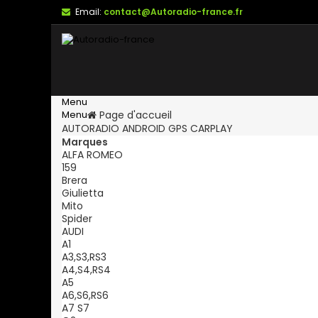
Email:
contact@Autoradio-france.fr
Menu
Menu
Page d'accueil
AUTORADIO ANDROID GPS CARPLAY
Marques
ALFA ROMEO
159
Brera
Giulietta
Mito
Spider
AUDI
A1
A3,S3,RS3
A4,S4,RS4
A5
A6,S6,RS6
A7 S7