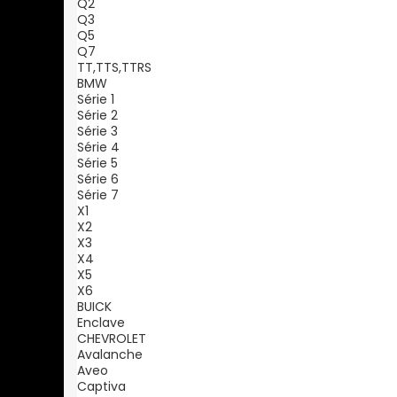
Q2
Q3
Q5
Q7
TT,TTS,TTRS
BMW
Série 1
Série 2
Série 3
Série 4
Série 5
Série 6
Série 7
X1
X2
X3
X4
X5
X6
BUICK
Enclave
CHEVROLET
Avalanche
Aveo
Captiva