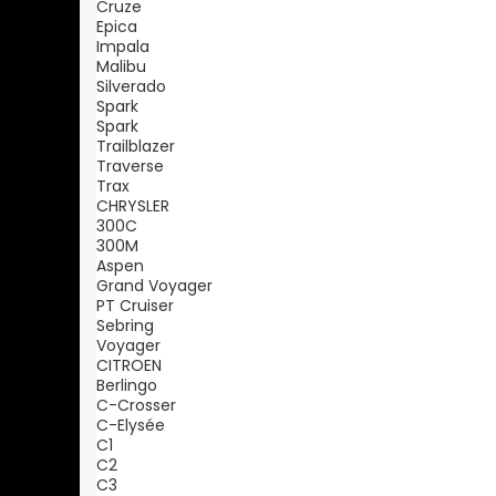
Cruze
Epica
Impala
Malibu
Silverado
Spark
Spark
Trailblazer
Traverse
Trax
CHRYSLER
300C
300M
Aspen
Grand Voyager
PT Cruiser
Sebring
Voyager
CITROEN
Berlingo
C-Crosser
C-Elysée
C1
C2
C3