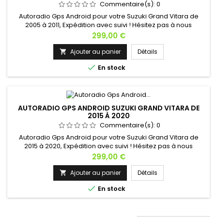
Commentaire(s):
0
Autoradio Gps Android pour votre Suzuki Grand Vitara de
2005 à 2011, Expédition avec suivi ! Hésitez pas à nous
contacter si vous avez une question !
Prix
299,00 €
Ajouter au panier
Détails


En stock
AUTORADIO GPS ANDROID SUZUKI GRAND VITARA DE
2015 À 2020
Commentaire(s):
0
Autoradio Gps Android pour votre Suzuki Grand Vitara de
2015 à 2020, Expédition avec suivi ! Hésitez pas à nous
contacter si vous avez une question !
Prix
299,00 €
Ajouter au panier
Détails


En stock