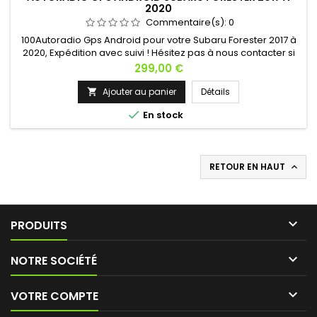
2020
Commentaire(s):
0
100Autoradio Gps Android pour votre Subaru Forester 2017 à
2020, Expédition avec suivi ! Hésitez pas à nous contacter si
vous avez une question !
Prix
299,00 €
Ajouter au panier
Détails


En stock
RETOUR EN HAUT


PRODUITS

NOTRE SOCIÉTÉ

VOTRE COMPTE