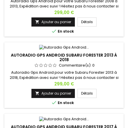
Autoradio Gps Android pour votre Subaru Forester 2008 à
2013, Expédition avec suivi ! Hésitez pas à nous contacter si
vous avez une question !
Prix
299,00 €
Ajouter au panier
Détails


En stock
AUTORADIO GPS ANDROID SUBARU FORESTER 2013 À
2018
Commentaire(s):
0
Autoradio Gps Android pour votre Subaru Forester 2013 à
2018, Expédition avec suivi ! Hésitez pas à nous contacter si
vous avez une question !
Prix
299,00 €
Ajouter au panier
Détails


En stock
AUTORADIO GPS ANDROID SUBARU FORESTER 2017 À