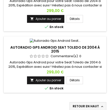
Autoradio Gps Android pour votre Seat Toledo de 2004 à
2015, Expédition avec suivi ! Hésitez pas à nous contacter si
vous avez une question !
Prix
299,00 €
Ajouter au panier
Détails


En stock
AUTORADIO GPS ANDROID SEAT TOLEDO DE 2004 À
2015
Commentaire(s):
0
Autoradio Gps Android pour votre Seat Toledo de 2004 à
2015, Expédition avec suivi ! Hésitez pas à nous contacter si
vous avez une question !
Prix
299,00 €
Ajouter au panier
Détails


En stock
RETOUR EN HAUT
