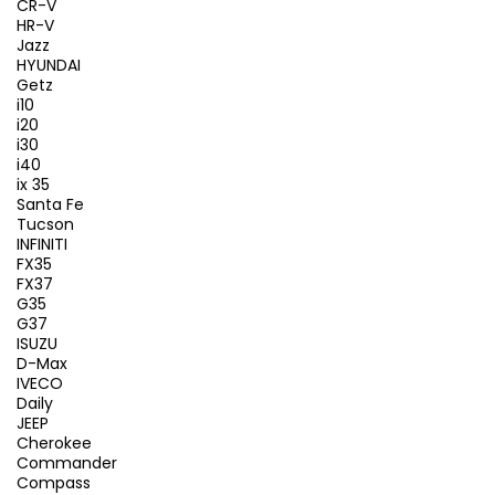
CR-V
HR-V
Jazz
HYUNDAI
Getz
i10
i20
i30
i40
ix 35
Santa Fe
Tucson
INFINITI
FX35
FX37
G35
G37
ISUZU
D-Max
IVECO
Daily
JEEP
Cherokee
Commander
Compass