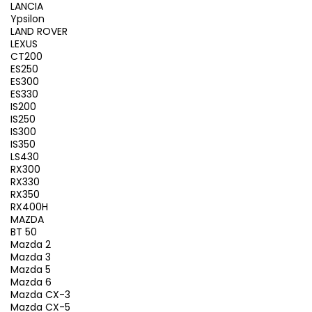
LANCIA
Ypsilon
LAND ROVER
LEXUS
CT200
ES250
ES300
ES330
IS200
IS250
IS300
IS350
LS430
RX300
RX330
RX350
RX400H
MAZDA
BT 50
Mazda 2
Mazda 3
Mazda 5
Mazda 6
Mazda CX-3
Mazda CX-5