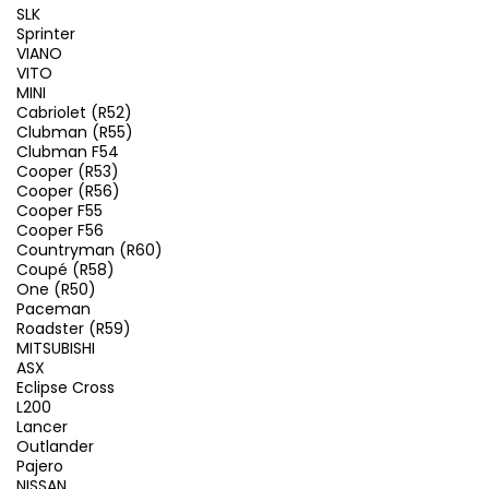
SLK
Sprinter
VIANO
VITO
MINI
Cabriolet (R52)
Clubman (R55)
Clubman F54
Cooper (R53)
Cooper (R56)
Cooper F55
Cooper F56
Countryman (R60)
Coupé (R58)
One (R50)
Paceman
Roadster (R59)
MITSUBISHI
ASX
Eclipse Cross
L200
Lancer
Outlander
Pajero
NISSAN