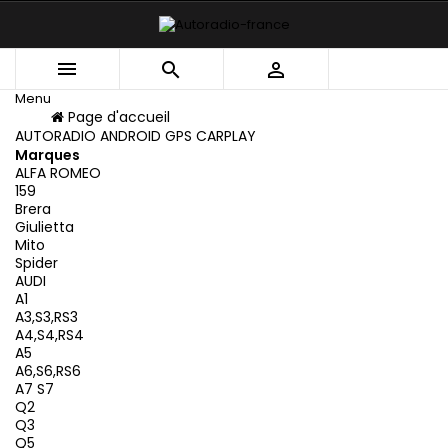



Menu
Menu
Page d'accueil
Retour
AUTORADIO ANDROID GPS CARPLAY
Marques
ALFA ROMEO
159
Brera
Giulietta
Mito
Spider
AUDI
A1
A3,S3,RS3
A4,S4,RS4
A5
A6,S6,RS6
A7 S7
Q2
Q3
Q5