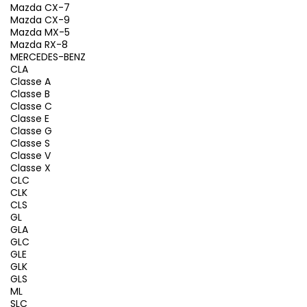
Mazda CX-7
Mazda CX-9
Mazda MX-5
Mazda RX-8
MERCEDES-BENZ
CLA
Classe A
Classe B
Classe C
Classe E
Classe G
Classe S
Classe V
Classe X
CLC
CLK
CLS
GL
GLA
GLC
GLE
GLK
GLS
ML
SLC