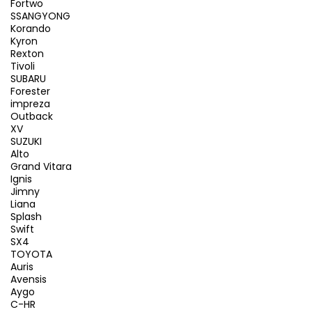
Fortwo
SSANGYONG
Korando
Kyron
Rexton
Tivoli
SUBARU
Forester
impreza
Outback
XV
SUZUKI
Alto
Grand Vitara
Ignis
Jimny
Liana
Splash
Swift
SX4
TOYOTA
Auris
Avensis
Aygo
C-HR