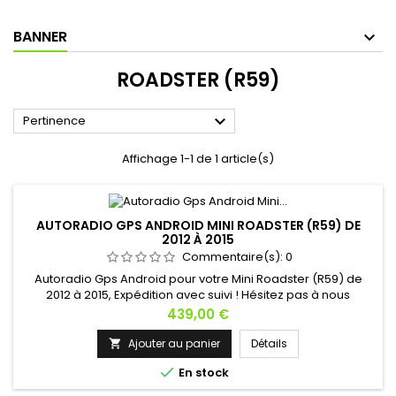
BANNER
ROADSTER (R59)

Pertinence
Affichage 1-1 de 1 article(s)
AUTORADIO GPS ANDROID MINI ROADSTER (R59) DE
2012 À 2015
Commentaire(s):
0
Autoradio Gps Android pour votre Mini Roadster (R59) de
2012 à 2015, Expédition avec suivi ! Hésitez pas à nous
contacter si vous avez une question !
Prix
439,00 €
Ajouter au panier
Détails


En stock