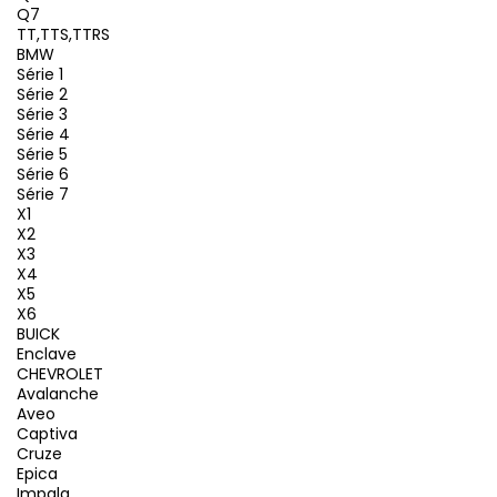
Q7
TT,TTS,TTRS
BMW
Série 1
Série 2
Série 3
Série 4
Série 5
Série 6
Série 7
X1
X2
X3
X4
X5
X6
BUICK
Enclave
CHEVROLET
Avalanche
Aveo
Captiva
Cruze
Epica
Impala