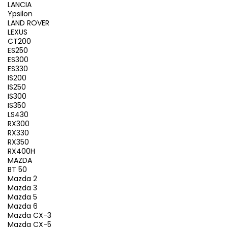
LANCIA
Ypsilon
LAND ROVER
LEXUS
CT200
ES250
ES300
ES330
IS200
IS250
IS300
IS350
LS430
RX300
RX330
RX350
RX400H
MAZDA
BT 50
Mazda 2
Mazda 3
Mazda 5
Mazda 6
Mazda CX-3
Mazda CX-5