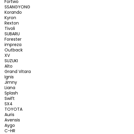
Fortwo
SSANGYONG
Korando
Kyron
Rexton
Tivoli
SUBARU
Forester
impreza
Outback
XV
SUZUKI
Alto
Grand Vitara
Ignis
Jimny
Liana
Splash
Swift
SX4
TOYOTA
Auris
Avensis
Aygo
C-HR