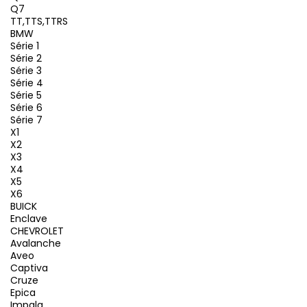
Q7
TT,TTS,TTRS
BMW
Série 1
Série 2
Série 3
Série 4
Série 5
Série 6
Série 7
X1
X2
X3
X4
X5
X6
BUICK
Enclave
CHEVROLET
Avalanche
Aveo
Captiva
Cruze
Epica
Impala