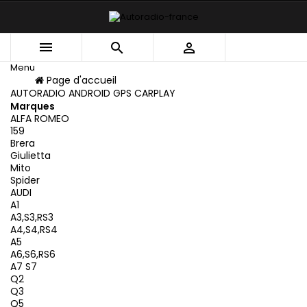



Menu
Menu
Page d'accueil
Retour
AUTORADIO ANDROID GPS CARPLAY
Marques
ALFA ROMEO
159
Brera
Giulietta
Mito
Spider
AUDI
A1
A3,S3,RS3
A4,S4,RS4
A5
A6,S6,RS6
A7 S7
Q2
Q3
Q5