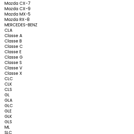
Mazda CX-7
Mazda CX-9
Mazda MX-5
Mazda RX-8
MERCEDES-BENZ
CLA
Classe A
Classe B
Classe C
Classe E
Classe G
Classe S
Classe V
Classe X
CLC
CLK
CLS
GL
GLA
GLC
GLE
GLK
GLS
ML
SLC