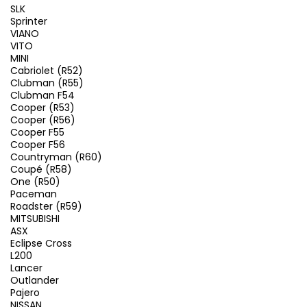
SLK
Sprinter
VIANO
VITO
MINI
Cabriolet (R52)
Clubman (R55)
Clubman F54
Cooper (R53)
Cooper (R56)
Cooper F55
Cooper F56
Countryman (R60)
Coupé (R58)
One (R50)
Paceman
Roadster (R59)
MITSUBISHI
ASX
Eclipse Cross
L200
Lancer
Outlander
Pajero
NISSAN