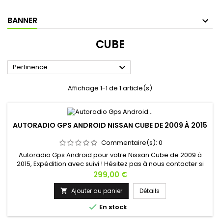
BANNER
CUBE

Pertinence
Affichage 1-1 de 1 article(s)
AUTORADIO GPS ANDROID NISSAN CUBE DE 2009 À 2015
Commentaire(s):
0
Autoradio Gps Android pour votre Nissan Cube de 2009 à
2015, Expédition avec suivi ! Hésitez pas à nous contacter si
vous avez une question !
Prix
299,00 €
Ajouter au panier
Détails


En stock