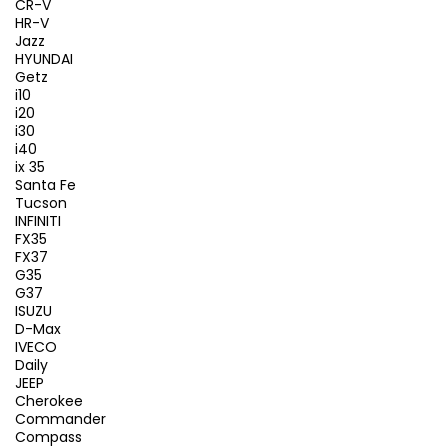
CR-V
HR-V
Jazz
HYUNDAI
Getz
i10
i20
i30
i40
ix 35
Santa Fe
Tucson
INFINITI
FX35
FX37
G35
G37
ISUZU
D-Max
IVECO
Daily
JEEP
Cherokee
Commander
Compass