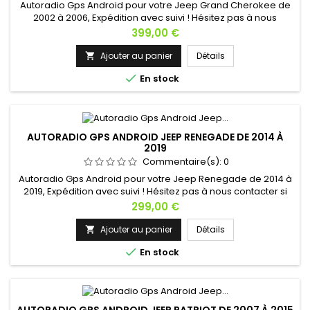
Autoradio Gps Android pour votre Jeep Grand Cherokee de
2002 à 2006, Expédition avec suivi ! Hésitez pas à nous
contacter si vous avez une question !
Prix
399,00 €
Ajouter au panier
Détails


En stock
AUTORADIO GPS ANDROID JEEP RENEGADE DE 2014 À
2019
Commentaire(s):
0
Autoradio Gps Android pour votre Jeep Renegade de 2014 à
2019, Expédition avec suivi ! Hésitez pas à nous contacter si
vous avez une question !
Prix
299,00 €
Ajouter au panier
Détails


En stock