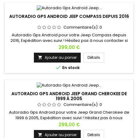
AUTORADIO GPS ANDROID JEEP COMPASS DEPUIS 2016
Commentaire(s):
0
Autoradio Gps Android pour votre Jeep Compass depuis
2016, Expédition avec suivi ! Hésitez pas à nous contacter si
vous avez une question !
Prix
299,00 €
Ajouter au panier
Détails


En stock
AUTORADIO GPS ANDROID JEEP GRAND CHEROKEE DE
1999 À 2005
Commentaire(s):
0
Autoradio Gps Android pour votre Jeep Grand Cherokee de
1999 à 2005, Expédition avec suivi ! Hésitez pas à nous
contacter si vous avez une question !
Prix
299,00 €
Ajouter au panier
Détails
