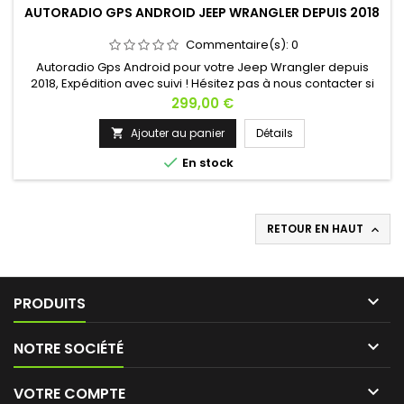
AUTORADIO GPS ANDROID JEEP WRANGLER DEPUIS 2018
Commentaire(s):
0
Autoradio Gps Android pour votre Jeep Wrangler depuis
2018, Expédition avec suivi ! Hésitez pas à nous contacter si
vous avez une question !
Prix
299,00 €
Ajouter au panier
Détails


En stock
RETOUR EN HAUT


PRODUITS

NOTRE SOCIÉTÉ

VOTRE COMPTE