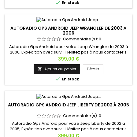

En stock
AUTORADIO GPS ANDROID JEEP WRANGLER DE 2003 À
2006
Commentaire(s):
0
Autoradio Gps Android pour votre Jeep Wrangler de 2003 à
2006, Expédition avec suivi ! Hésitez pas à nous contacter si
vous avez une question !
Prix
399,00 €
Ajouter au panier
Détails


En stock
AUTORADIO GPS ANDROID JEEP LIBERTY DE 2002 À 2005
Commentaire(s):
0
Autoradio Gps Android pour votre Jeep Liberty de 2002 à
2005, Expédition avec suivi ! Hésitez pas à nous contacter si
vous avez une question !
Prix
399,00 €