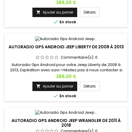
vous avez une question !
Prix
389,00 €
Ajouter au panier
Détails


En stock
AUTORADIO GPS ANDROID JEEP LIBERTY DE 2008 À 2013
Commentaire(s):
0
Autoradio Gps Android pour votre Jeep Liberty de 2008 à
2013, Expédition avec suivi ! Hésitez pas à nous contacter si
vous avez une question !
Prix
389,00 €
Ajouter au panier
Détails


En stock
AUTORADIO GPS ANDROID JEEP WRANGLER DE 2011 À
2018
Commentaire(s):
0