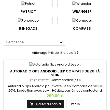
PATRIOT
WRANGLER
RENEGADE
COMPASS

Pertinence
Affichage 1-16 de 16 article(s)
AUTORADIO GPS ANDROID JEEP COMPASS DE 2011 À
2016
Commentaire(s):
0
Autoradio Gps Android pour votre Jeep Compass de 2011 à
2016, Expédition avec suivi ! Hésitez pas à nous contacter si
vous avez une question !
Prix
299,00 €
Ajouter au panier
Détails
