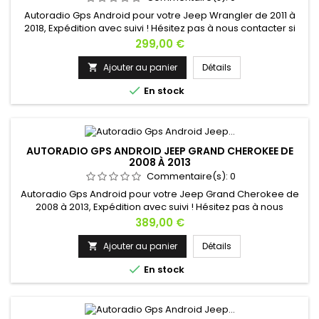
Autoradio Gps Android pour votre Jeep Wrangler de 2011 à
2018, Expédition avec suivi ! Hésitez pas à nous contacter si
vous avez une question !
Prix
299,00 €
Ajouter au panier
Détails


En stock
AUTORADIO GPS ANDROID JEEP GRAND CHEROKEE DE
2008 À 2013
Commentaire(s):
0
Autoradio Gps Android pour votre Jeep Grand Cherokee de
2008 à 2013, Expédition avec suivi ! Hésitez pas à nous
contacter si vous avez une question !
Prix
389,00 €
Ajouter au panier
Détails


En stock