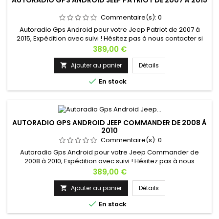
AUTORADIO GPS ANDROID JEEP PATRIOT DE 2007 À 2015
Commentaire(s):
0
Autoradio Gps Android pour votre Jeep Patriot de 2007 à
2015, Expédition avec suivi ! Hésitez pas à nous contacter si
vous avez une question !
Prix
389,00 €
Ajouter au panier
Détails


En stock
AUTORADIO GPS ANDROID JEEP COMMANDER DE 2008 À
2010
Commentaire(s):
0
Autoradio Gps Android pour votre Jeep Commander de
2008 à 2010, Expédition avec suivi ! Hésitez pas à nous
contacter si vous avez une question !
Prix
389,00 €
Ajouter au panier
Détails


En stock