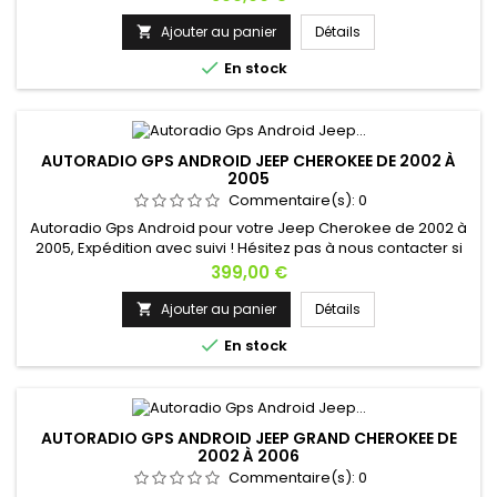
Ajouter au panier
Détails


En stock
AUTORADIO GPS ANDROID JEEP CHEROKEE DE 2002 À
2005
Commentaire(s):
0
Autoradio Gps Android pour votre Jeep Cherokee de 2002 à
2005, Expédition avec suivi ! Hésitez pas à nous contacter si
vous avez une question !
Prix
399,00 €
Ajouter au panier
Détails


En stock
AUTORADIO GPS ANDROID JEEP GRAND CHEROKEE DE
2002 À 2006
Commentaire(s):
0