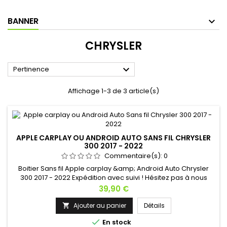
BANNER
CHRYSLER

Pertinence
Affichage 1-3 de 3 article(s)
APPLE CARPLAY OU ANDROID AUTO SANS FIL CHRYSLER
300 2017 - 2022
Commentaire(s):
0
Boitier Sans fil Apple carplay &amp; Android Auto Chrysler
300 2017 - 2022 Expédition avec suivi ! Hésitez pas à nous
contacter si vous avez une question !
Prix
39,90 €
Ajouter au panier
Détails


En stock