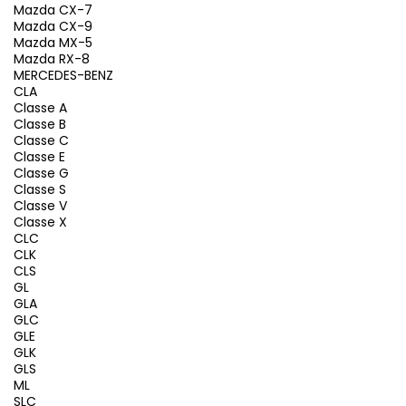
Mazda CX-7
Mazda CX-9
Mazda MX-5
Mazda RX-8
MERCEDES-BENZ
CLA
Classe A
Classe B
Classe C
Classe E
Classe G
Classe S
Classe V
Classe X
CLC
CLK
CLS
GL
GLA
GLC
GLE
GLK
GLS
ML
SLC