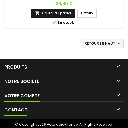
nous contacter si vous avez une question !
Prix
39,90 €
Ajouter au panier
Détails


En stock
RETOUR EN HAUT


PRODUITS

NOTRE SOCIÉTÉ

VOTRE COMPTE

CONTACT
© Copyright 2026 Autoradio-france. All Rights Reserved.