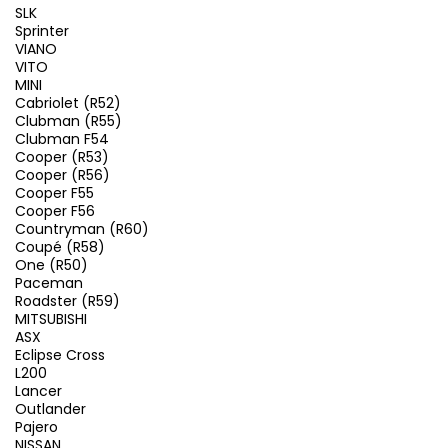
SLK
Sprinter
VIANO
VITO
MINI
Cabriolet (R52)
Clubman (R55)
Clubman F54
Cooper (R53)
Cooper (R56)
Cooper F55
Cooper F56
Countryman (R60)
Coupé (R58)
One (R50)
Paceman
Roadster (R59)
MITSUBISHI
ASX
Eclipse Cross
L200
Lancer
Outlander
Pajero
NISSAN