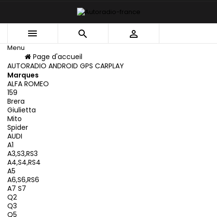



Menu
Menu
Page d'accueil
Retour
AUTORADIO ANDROID GPS CARPLAY
Marques
ALFA ROMEO
159
Brera
Giulietta
Mito
Spider
AUDI
A1
A3,S3,RS3
A4,S4,RS4
A5
A6,S6,RS6
A7 S7
Q2
Q3
Q5