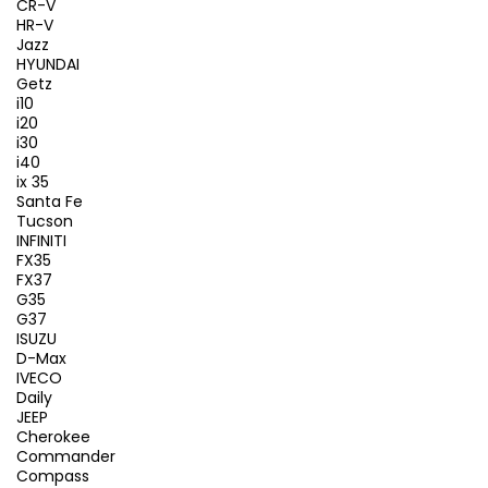
CR-V
HR-V
Jazz
HYUNDAI
Getz
i10
i20
i30
i40
ix 35
Santa Fe
Tucson
INFINITI
FX35
FX37
G35
G37
ISUZU
D-Max
IVECO
Daily
JEEP
Cherokee
Commander
Compass