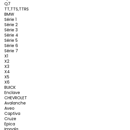
Q7
TT,TTS,TTRS
BMW
Série 1
Série 2
Série 3
Série 4
Série 5
Série 6
Série 7
X1
X2
X3
X4
X5
X6
BUICK
Enclave
CHEVROLET
Avalanche
Aveo
Captiva
Cruze
Epica
Impala