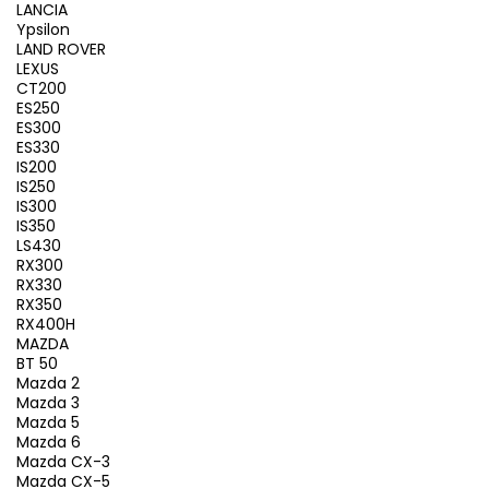
LANCIA
Ypsilon
LAND ROVER
LEXUS
CT200
ES250
ES300
ES330
IS200
IS250
IS300
IS350
LS430
RX300
RX330
RX350
RX400H
MAZDA
BT 50
Mazda 2
Mazda 3
Mazda 5
Mazda 6
Mazda CX-3
Mazda CX-5