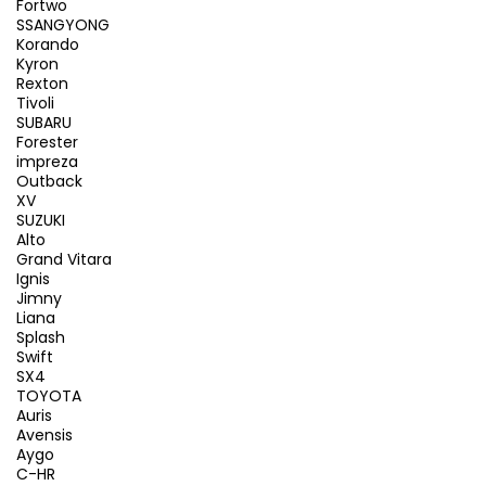
Fortwo
SSANGYONG
Korando
Kyron
Rexton
Tivoli
SUBARU
Forester
impreza
Outback
XV
SUZUKI
Alto
Grand Vitara
Ignis
Jimny
Liana
Splash
Swift
SX4
TOYOTA
Auris
Avensis
Aygo
C-HR