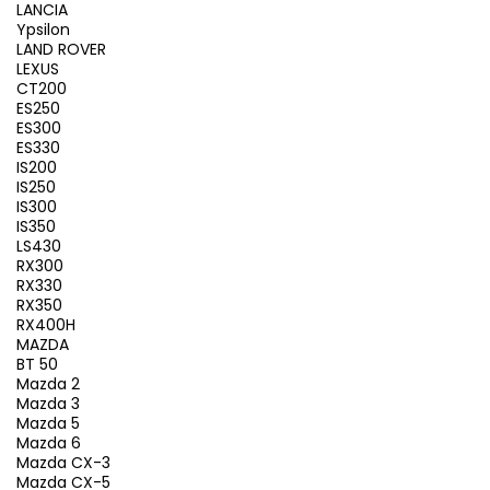
LANCIA
Ypsilon
LAND ROVER
LEXUS
CT200
ES250
ES300
ES330
IS200
IS250
IS300
IS350
LS430
RX300
RX330
RX350
RX400H
MAZDA
BT 50
Mazda 2
Mazda 3
Mazda 5
Mazda 6
Mazda CX-3
Mazda CX-5