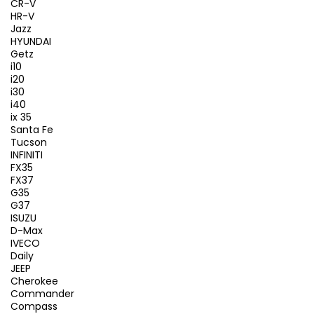
CR-V
HR-V
Jazz
HYUNDAI
Getz
i10
i20
i30
i40
ix 35
Santa Fe
Tucson
INFINITI
FX35
FX37
G35
G37
ISUZU
D-Max
IVECO
Daily
JEEP
Cherokee
Commander
Compass