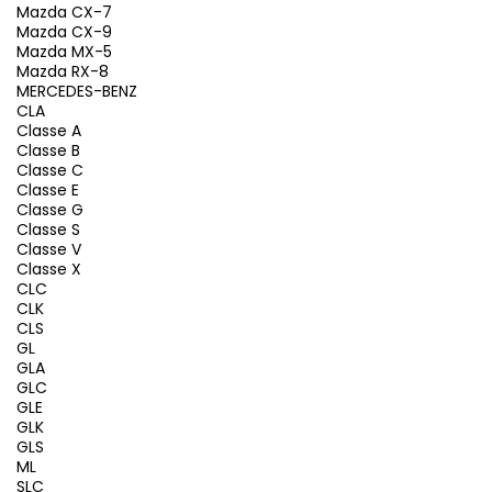
Mazda CX-7
Mazda CX-9
Mazda MX-5
Mazda RX-8
MERCEDES-BENZ
CLA
Classe A
Classe B
Classe C
Classe E
Classe G
Classe S
Classe V
Classe X
CLC
CLK
CLS
GL
GLA
GLC
GLE
GLK
GLS
ML
SLC