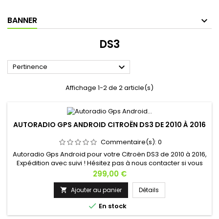
BANNER
DS3

Pertinence
Affichage 1-2 de 2 article(s)
AUTORADIO GPS ANDROID CITROËN DS3 DE 2010 À 2016
Commentaire(s):
0
Autoradio Gps Android pour votre Citroën DS3 de 2010 à 2016,
Expédition avec suivi ! Hésitez pas à nous contacter si vous
avez une question !
Prix
299,00 €
Ajouter au panier
Détails


En stock