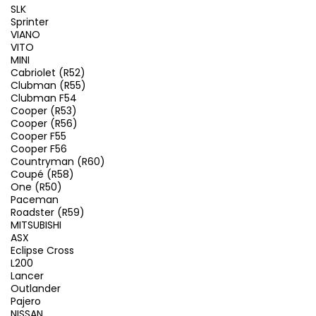
SLK
Sprinter
VIANO
VITO
MINI
Cabriolet (R52)
Clubman (R55)
Clubman F54
Cooper (R53)
Cooper (R56)
Cooper F55
Cooper F56
Countryman (R60)
Coupé (R58)
One (R50)
Paceman
Roadster (R59)
MITSUBISHI
ASX
Eclipse Cross
L200
Lancer
Outlander
Pajero
NISSAN