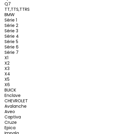
Q7
TT,TTS,TTRS
BMW
Série 1
Série 2
Série 3
Série 4
Série 5
Série 6
Série 7
X1
X2
X3
X4
X5
X6
BUICK
Enclave
CHEVROLET
Avalanche
Aveo
Captiva
Cruze
Epica
Impala