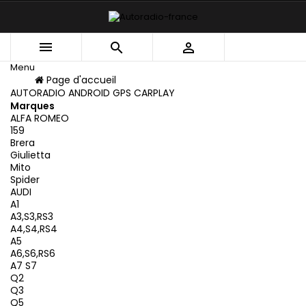



Menu
Menu
Page d'accueil
Retour
AUTORADIO ANDROID GPS CARPLAY
Marques
ALFA ROMEO
159
Brera
Giulietta
Mito
Spider
AUDI
A1
A3,S3,RS3
A4,S4,RS4
A5
A6,S6,RS6
A7 S7
Q2
Q3
Q5