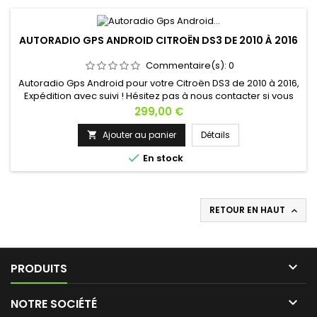
AUTORADIO GPS ANDROID CITROËN DS3 DE 2010 À 2016
Commentaire(s):
0
Autoradio Gps Android pour votre Citroën DS3 de 2010 à 2016,
Expédition avec suivi ! Hésitez pas à nous contacter si vous
avez une question !
Prix
299,00 €
Ajouter au panier
Détails


En stock
RETOUR EN HAUT


PRODUITS

NOTRE SOCIÉTÉ