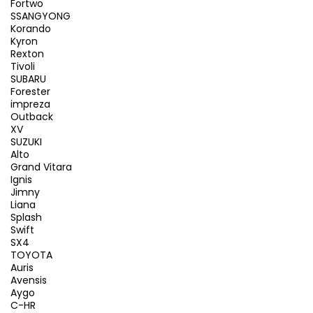
Fortwo
SSANGYONG
Korando
Kyron
Rexton
Tivoli
SUBARU
Forester
impreza
Outback
XV
SUZUKI
Alto
Grand Vitara
Ignis
Jimny
Liana
Splash
Swift
SX4
TOYOTA
Auris
Avensis
Aygo
C-HR