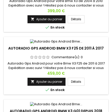
Autoradio Gps Android pour votre Bmw X3 de 2004 à 2010
Expédition avec suivi ! Hésitez pas à nous contacter si vous
avez une question !
Prix
399,00 €
Ajouter au panier
Détails


En stock
AUTORADIO GPS ANDROID BMW X3 F25 DE 2011 À 2017
Commentaire(s):
0
Autoradio Gps Android pour votre Bmw X3 F25 de 2011 à 2017
Expédition avec suivi ! Hésitez pas à nous contacter si vous
avez une question !
Prix
459,00 €
Ajouter au panier
Détails


En stock
AUTORADIO GPS ANDROID BMW X3 G01 DEPUIS 2018