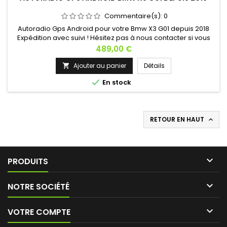
Commentaire(s):
0
Autoradio Gps Android pour votre Bmw X3 G01 depuis 2018
Expédition avec suivi ! Hésitez pas à nous contacter si vous
avez une question !
Prix
489,00 €
Ajouter au panier
Détails


En stock
RETOUR EN HAUT


PRODUITS

NOTRE SOCIÉTÉ

VOTRE COMPTE