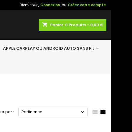
Bienvenue,
Connexion
ou
Créez votre compte
shopping_cart
Panier:
0
Produits - 0,00 €
APPLE CARPLAY OU ANDROID AUTO SANS FIL



ier par :
Pertinence