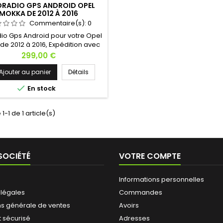
RADIO GPS ANDROID OPEL
MOKKA DE 2012 À 2016
Commentaire(s):
0
io Gps Android pour votre Opel
de 2012 à 2016, Expédition avec
! Hésitez pas à nous contacter si
Prix
299,00 €
vous avez une question !
Ajouter au panier
Détails

En stock
1-1 de 1 article(s)
SOCIÉTÉ
VOTRE COMPTE
Informations personnelles
 légales
Commandes
ns générale de ventes
Avoirs
 sécurisé
Adresses