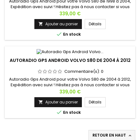
Autoradio Gps Android pour votre Volvo S80 de 1998 à 2004,
Expédition avec suivi ! Hésitez pas à nous contacter si vous
avez une question !
Prix
339,00 €
Ajouter au panier
Détails


En stock
AUTORADIO GPS ANDROID VOLVO S80 DE 2004 À 2012
Commentaire(s):
0
Autoradio Gps Android pour votre Volvo S80 de 2004 à 2012,
Expédition avec suivi ! Hésitez pas à nous contacter si vous
avez une question !
Prix
339,00 €
Ajouter au panier
Détails


En stock
RETOUR EN HAUT
