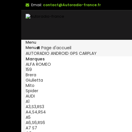
Email:
contact@Autoradio-france.fr
Menu
Menu
Page d'accueil
AUTORADIO ANDROID GPS CARPLAY
Marques
ALFA ROMEO
159
Brera
Giulietta
Mito
Spider
AUDI
A1
A3,S3,RS3
A4,S4,RS4
A5
A6,S6,RS6
A7 S7