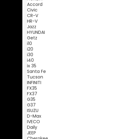
Accord
Civic
CR-V
HR-V
Jazz
HYUNDAI
Getz
i10
i20
i30
i40
ix 35
Santa Fe
Tucson
INFINITI
FX35
FX37
G35
G37
ISUZU
D-Max
IVECO
Daily
JEEP
Cherokee