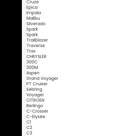
Cruze
Epica
Impala
Malibu
Silverado
Spark
Spark
Trailblazer
Traverse
Trax
CHRYSLER
300C
300M
Aspen
Grand Voyager
PT Cruiser
Sebring
Voyager
CITROEN
Berlingo
C-Crosser
C-Elysée
C1
C2
C3