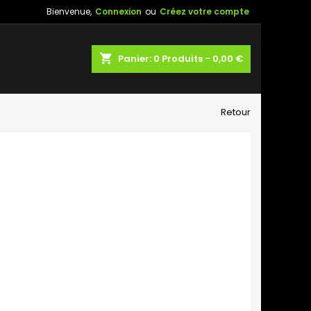
Bienvenue,
Connexion
ou
Créez votre compte
shopping_cart
Panier:
0
Produits - 0,00 €
Retour