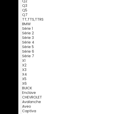
Q2
Q3
Q5
Q7
TT,TTS,TTRS
BMW
Série 1
Série 2
Série 3
Série 4
Série 5
Série 6
Série 7
X1
X2
X3
X4
X5
X6
BUICK
Enclave
CHEVROLET
Avalanche
Aveo
Captiva