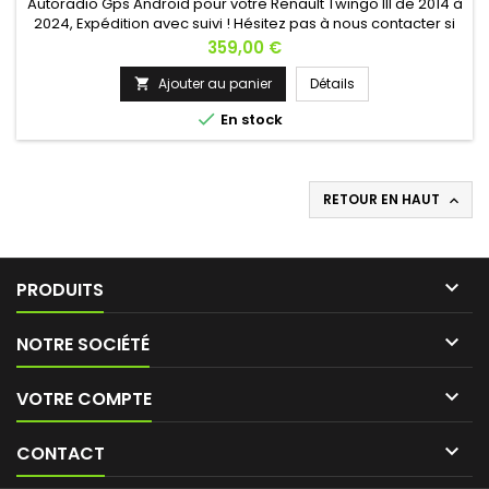
Autoradio Gps Android pour votre Renault Twingo III de 2014 à
2024, Expédition avec suivi ! Hésitez pas à nous contacter si
vous avez une question !
Prix
359,00 €
Ajouter au panier
Détails


En stock
RETOUR EN HAUT


PRODUITS

NOTRE SOCIÉTÉ

VOTRE COMPTE

CONTACT