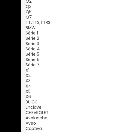
Q2
Q3
Q5
Q7
TT,TTS,TTRS
BMW
Série 1
Série 2
Série 3
Série 4
Série 5
Série 6
Série 7
X1
X2
X3
X4
X5
X6
BUICK
Enclave
CHEVROLET
Avalanche
Aveo
Captiva