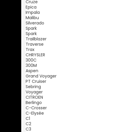
Cruze
Epica
Impala
Malibu
Silverado
Spark
Spark
Trailblazer
Traverse
Trax
CHRYSLER
300C
300M
Aspen
Grand Voyager
PT Cruiser
Sebring
Voyager
CITROEN
Berlingo
C-Crosser
C-Elysée
C1
C2
C3