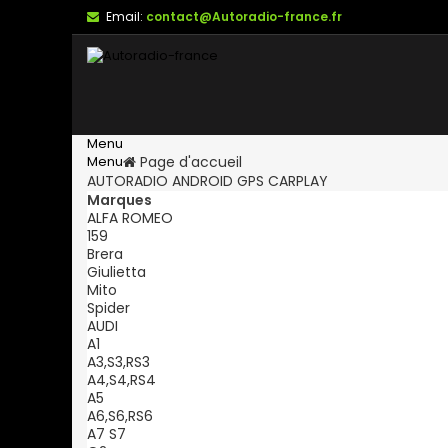
Email:
contact@Autoradio-france.fr
Menu
Menu
Page d'accueil
AUTORADIO ANDROID GPS CARPLAY
Marques
ALFA ROMEO
159
Brera
Giulietta
Mito
Spider
AUDI
A1
A3,S3,RS3
A4,S4,RS4
A5
A6,S6,RS6
A7 S7