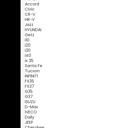
Accord
Civic
CR-V
HR-V
Jazz
HYUNDAI
Getz
i10
i20
i30
i40
ix 35
Santa Fe
Tucson
INFINITI
FX35
FX37
G35
G37
ISUZU
D-Max
IVECO
Daily
JEEP
Cherokee