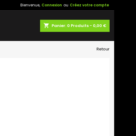
Bienvenue,
Connexion
ou
Créez votre compte
shopping_cart
Panier:
0
Produits - 0,00 €
Retour