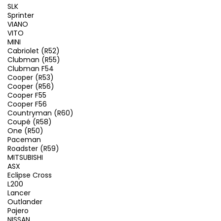
SLK
Sprinter
VIANO
VITO
MINI
Cabriolet (R52)
Clubman (R55)
Clubman F54
Cooper (R53)
Cooper (R56)
Cooper F55
Cooper F56
Countryman (R60)
Coupé (R58)
One (R50)
Paceman
Roadster (R59)
MITSUBISHI
ASX
Eclipse Cross
L200
Lancer
Outlander
Pajero
NISSAN