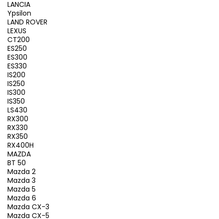
LANCIA
Ypsilon
LAND ROVER
LEXUS
CT200
ES250
ES300
ES330
IS200
IS250
IS300
IS350
LS430
RX300
RX330
RX350
RX400H
MAZDA
BT 50
Mazda 2
Mazda 3
Mazda 5
Mazda 6
Mazda CX-3
Mazda CX-5