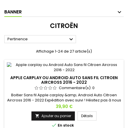
BANNER
CITROËN

Pertinence
Affichage 1-24 de 27 article(s)
APPLE CARPLAY OU ANDROID AUTO SANS FIL CITROEN
AIRCROSS 2016 - 2022
Commentaire(s):
0
Boitier Sans fil Apple carplay &amp; Android Auto Citroen
Aircross 2016 - 2022 Expédition avec suivi ! Hésitez pas à nous
contacter si vous avez une question !
Prix
39,90 €
Ajouter au panier
Détails


En stock