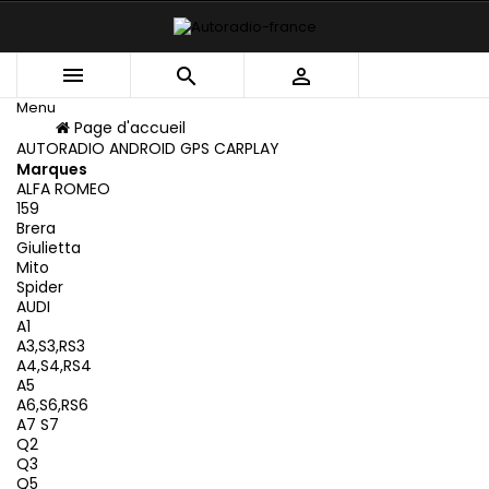



Menu
Menu
Page d'accueil
Retour
AUTORADIO ANDROID GPS CARPLAY
Marques
ALFA ROMEO
159
Brera
Giulietta
Mito
Spider
AUDI
A1
A3,S3,RS3
A4,S4,RS4
A5
A6,S6,RS6
A7 S7
Q2
Q3
Q5