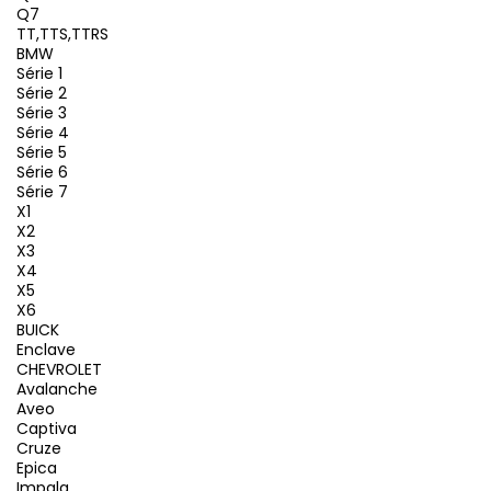
Q7
TT,TTS,TTRS
BMW
Série 1
Série 2
Série 3
Série 4
Série 5
Série 6
Série 7
X1
X2
X3
X4
X5
X6
BUICK
Enclave
CHEVROLET
Avalanche
Aveo
Captiva
Cruze
Epica
Impala