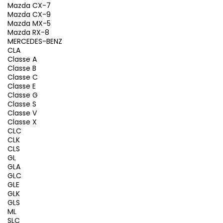
Mazda CX-7
Mazda CX-9
Mazda MX-5
Mazda RX-8
MERCEDES-BENZ
CLA
Classe A
Classe B
Classe C
Classe E
Classe G
Classe S
Classe V
Classe X
CLC
CLK
CLS
GL
GLA
GLC
GLE
GLK
GLS
ML
SLC