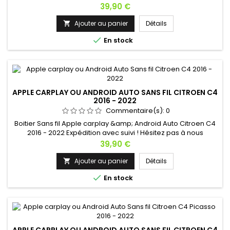
contacter si vous avez une question !
Prix
39,90 €
Ajouter au panier
Détails


En stock
APPLE CARPLAY OU ANDROID AUTO SANS FIL CITROEN C4
2016 - 2022
Commentaire(s):
0
Boitier Sans fil Apple carplay &amp; Android Auto Citroen C4
2016 - 2022 Expédition avec suivi ! Hésitez pas à nous
contacter si vous avez une question !
Prix
39,90 €
Ajouter au panier
Détails


En stock