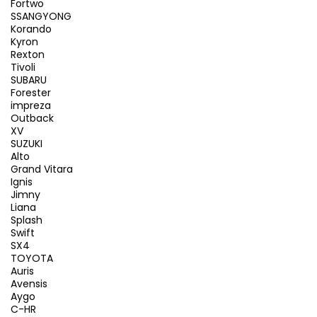
Fortwo
SSANGYONG
Korando
Kyron
Rexton
Tivoli
SUBARU
Forester
impreza
Outback
XV
SUZUKI
Alto
Grand Vitara
Ignis
Jimny
Liana
Splash
Swift
SX4
TOYOTA
Auris
Avensis
Aygo
C-HR