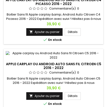
APPLE CARPLAY OU ANDROID AUTO SANS FIL CITROEN C4
PICASSO 2016 - 2022
Commentaire(s):
0
Boitier Sans fil Apple carplay &amp; Android Auto Citroen C4
Picasso 2016 - 2022 Expédition avec suivi ! Hésitez pas à nous
contacter si vous avez une question !
Prix
39,90 €
Ajouter au panier
Détails


En stock
APPLE CARPLAY OU ANDROID AUTO SANS FIL CITROEN C5
2016 - 2022
Commentaire(s):
0
Boitier Sans fil Apple carplay &amp; Android Auto Citroen C5
2016 - 2022 Expédition avec suivi ! Hésitez pas à nous
contacter si vous avez une question !
Prix
39,90 €
Ajouter au panier
Détails


En stock