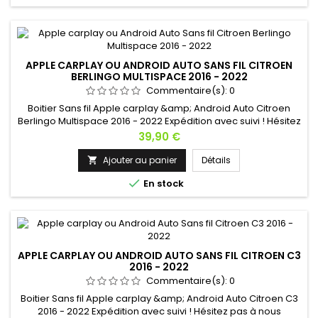
APPLE CARPLAY OU ANDROID AUTO SANS FIL CITROEN
BERLINGO MULTISPACE 2016 - 2022
Commentaire(s):
0
Boitier Sans fil Apple carplay &amp; Android Auto Citroen
Berlingo Multispace 2016 - 2022 Expédition avec suivi ! Hésitez
pas à nous contacter si vous avez une question !
Prix
39,90 €
Ajouter au panier
Détails


En stock
APPLE CARPLAY OU ANDROID AUTO SANS FIL CITROEN C3
2016 - 2022
Commentaire(s):
0
Boitier Sans fil Apple carplay &amp; Android Auto Citroen C3
2016 - 2022 Expédition avec suivi ! Hésitez pas à nous