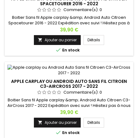
SPACETOURER 2016 - 2022
Commentaire(s):
0
Boitier Sans fil Apple carplay &amp; Android Auto Citroen
Spacetourer 2016 - 2022 Expédition avec suivi ! Hésitez pas à
nous contacter si vous avez une question !
Prix
39,90 €
Ajouter au panier
Détails


En stock
APPLE CARPLAY OU ANDROID AUTO SANS FIL CITROEN
C3-AIRCROSS 2017 - 2022
Commentaire(s):
0
Boitier Sans fil Apple carplay &amp; Android Auto Citroen C3-
AirCross 2017 - 2022 Expédition avec suivi ! Hésitez pas à nous
contacter si vous avez une question !
Prix
39,90 €
Ajouter au panier
Détails


En stock