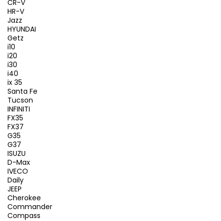
CR-V
HR-V
Jazz
HYUNDAI
Getz
i10
i20
i30
i40
ix 35
Santa Fe
Tucson
INFINITI
FX35
FX37
G35
G37
ISUZU
D-Max
IVECO
Daily
JEEP
Cherokee
Commander
Compass