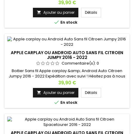
contacter si vous avez une question !
Prix
39,90 €
Ajouter au panier
Détails


En stock
APPLE CARPLAY OU ANDROID AUTO SANS FIL CITROEN
JUMPY 2016 - 2022
Commentaire(s):
0
Boitier Sans fil Apple carplay &amp; Android Auto Citroen
Jumpy 2016 - 2022 Expédition avec suivi ! Hésitez pas à nous
contacter si vous avez une question !
Prix
39,90 €
Ajouter au panier
Détails


En stock
APPLE CARPLAY OU ANDROID AUTO SANS FIL CITROEN