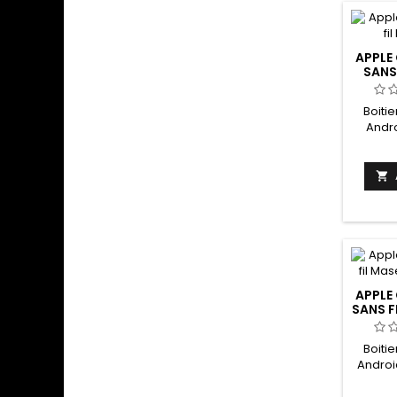
APPLE
SANS 
Boiti
Andro
2022 Ex
à no

APPLE
SANS F
Boiti
Androi
2018
Hésite