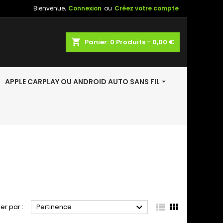
Bienvenue,
Connexion
ou
Créez votre compte
shopping_cart
Panier:
0
Produits - 0,00 €
APPLE CARPLAY OU ANDROID AUTO SANS FIL



ier par :
Pertinence