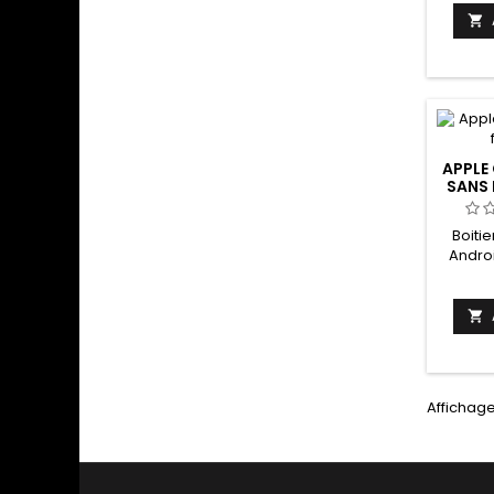

APPLE
SANS 
Boiti
Andro
Expédi
nous

Affichage