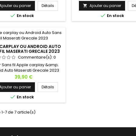
avez une question !
avez une question !
Ajouter au panier
Détails
Ajouter au panier
Dé



En stock
En stock
 CARPLAY OU ANDROID AUTO
FIL MASERATI GRECALE 2023
Commentaire(s):
0
er Sans fil Apple carplay &amp;
id Auto Maserati Grecale 2023
tion avec suivi ! Hésitez pas à
Prix
39,90 €
 contacter si vous avez une
question !
Ajouter au panier
Détails

En stock
 1-7 de 7 article(s)