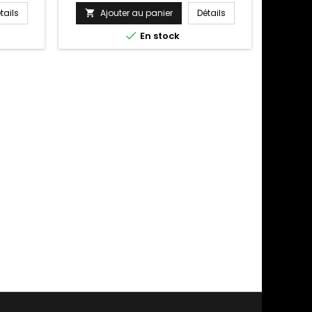
question !
tails
Ajouter au panier
Détails


En stock