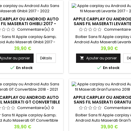
 CARPLAY OU ANDROID AUTO
APPLE CARPLAY OU ANDROI
FIL MASERATI GHIBLI 2017 -
SANS FIL MASERATI LEVANTE
2022
2022
Commentaire(s):
0
Commentaire
er Sans fil Apple carplay &amp;
Boitier Sans fil Apple carpla
id Auto Maserati Ghibli 2017 -
Android Auto Maserati Levante
pédition avec suivi ! Hésitez pas
2022 Expédition avec suivi ! Hé
Prix
Prix
39,90 €
39,90 €
us contacter si vous avez une
à nous contacter si vous av
question !
question !
Ajouter au panier
Détails
Ajouter au panier
Dé



En stock
En stock
 CARPLAY OU ANDROID AUTO
APPLE CARPLAY OU ANDROI
IL MASERATI GT CONVERTIBLE
SANS FIL MASERATI GRANT
2018 - 2021
2018 - 2020
Commentaire(s):
0
Commentaire
er Sans fil Apple carplay &amp;
Boitier Sans fil Apple carpla
d Auto Maserati GT Convertible
Android Auto Maserati GranT
 - 2021 Expédition avec suivi !
2018 - 2020 Expédition avec s
Prix
Prix
39,90 €
39,90 €
z pas à nous contacter si vous
Hésitez pas à nous contacter 