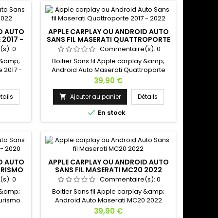
D AUTO
APPLE CARPLAY OU ANDROID AUTO
 2017 -
SANS FIL MASERATI QUATTROPORTE
2017 - 2022
(s):
0
Commentaire(s):
0
y &amp;
Boitier Sans fil Apple carplay &amp;
 2017 -
Android Auto Maserati Quattroporte
sitez pas
2017 - 2022 Expédition avec suivi !
Prix
39,90 €
ez une
Hésitez pas à nous contacter si vous
avez une question !
tails
Ajouter au panier
Détails


En stock
D AUTO
APPLE CARPLAY OU ANDROID AUTO
URISMO
SANS FIL MASERATI MC20 2022
(s):
0
Commentaire(s):
0
y &amp;
Boitier Sans fil Apple carplay &amp;
urismo
Android Auto Maserati MC20 2022
uivi !
Expédition avec suivi ! Hésitez pas à
Prix
39,90 €
si vous
nous contacter si vous avez une