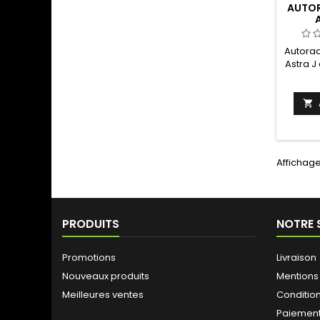
AUTOR
Autorad
Astra J
suivi 

Affichage
PRODUITS
NOTRE 
Promotions
Livraison
Nouveaux produits
Mentions
Meilleures ventes
Conditio
Paiement