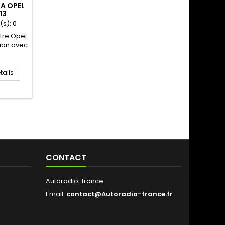
A OPEL
13
(s):
0
tre Opel
tion avec
acter si
!
tails
CONTACT
Autoradio-france
Email:
contact@Autoradio-france.fr