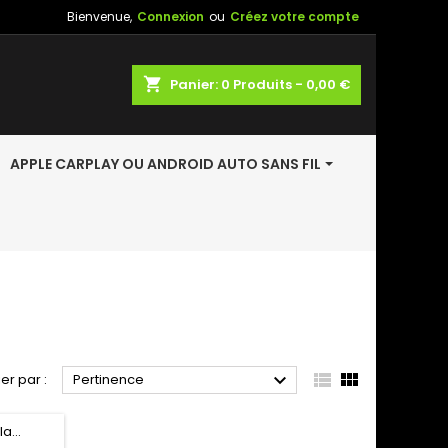
Bienvenue,
Connexion
ou
Créez votre compte
shopping_cart
Panier:
0
Produits - 0,00 €
APPLE CARPLAY OU ANDROID AUTO SANS FIL



ier par :
Pertinence