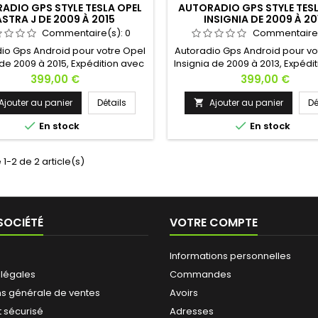
ADIO GPS STYLE TESLA OPEL
AUTORADIO GPS STYLE TESL
ASTRA J DE 2009 À 2015
INSIGNIA DE 2009 À 20
Commentaire(s):
0
Commentaire
io Gps Android pour votre Opel
Autoradio Gps Android pour vo
 de 2009 à 2015, Expédition avec
Insignia de 2009 à 2013, Expédi
! Hésitez pas à nous contacter si
suivi ! Hésitez pas à nous cont
Prix
Prix
399,00 €
399,00 €
vous avez une question !
vous avez une question 
Ajouter au panier
Détails
Ajouter au panier
Dé



En stock
En stock
 1-2 de 2 article(s)
SOCIÉTÉ
VOTRE COMPTE
Informations personnelles
 légales
Commandes
ns générale de ventes
Avoirs
 sécurisé
Adresses