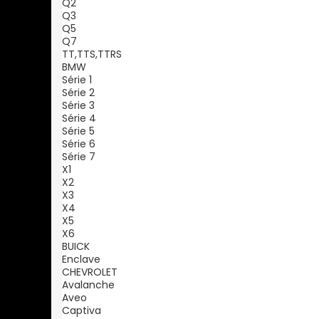
Q2
Q3
Q5
Q7
TT,TTS,TTRS
BMW
Série 1
Série 2
Série 3
Série 4
Série 5
Série 6
Série 7
X1
X2
X3
X4
X5
X6
BUICK
Enclave
CHEVROLET
Avalanche
Aveo
Captiva