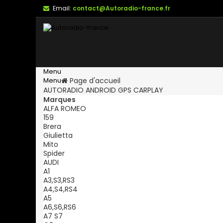
Email:
contact@Autoradio-france.fr
Menu
Menu
Page d'accueil
AUTORADIO ANDROID GPS CARPLAY
Marques
ALFA ROMEO
159
Brera
Giulietta
Mito
Spider
AUDI
A1
A3,S3,RS3
A4,S4,RS4
A5
A6,S6,RS6
A7 S7