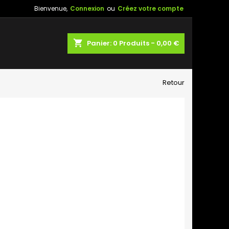
Bienvenue,
Connexion
ou
Créez votre compte
shopping_cart
Panier:
0
Produits - 0,00 €
Retour