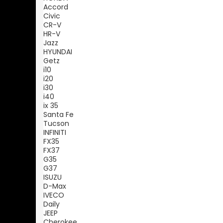
Accord
Civic
CR-V
HR-V
Jazz
HYUNDAI
Getz
i10
i20
i30
i40
ix 35
Santa Fe
Tucson
INFINITI
FX35
FX37
G35
G37
ISUZU
D-Max
IVECO
Daily
JEEP
Cherokee