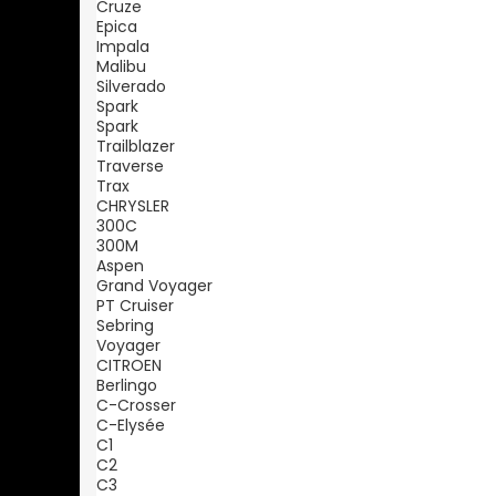
Cruze
Epica
Impala
Malibu
Silverado
Spark
Spark
Trailblazer
Traverse
Trax
CHRYSLER
300C
300M
Aspen
Grand Voyager
PT Cruiser
Sebring
Voyager
CITROEN
Berlingo
C-Crosser
C-Elysée
C1
C2
C3