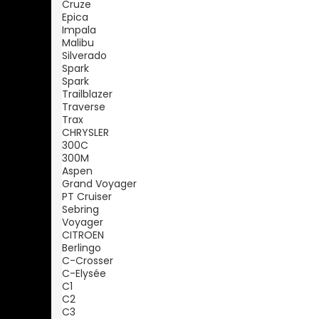
Cruze
Epica
Impala
Malibu
Silverado
Spark
Spark
Trailblazer
Traverse
Trax
CHRYSLER
300C
300M
Aspen
Grand Voyager
PT Cruiser
Sebring
Voyager
CITROEN
Berlingo
C-Crosser
C-Elysée
C1
C2
C3