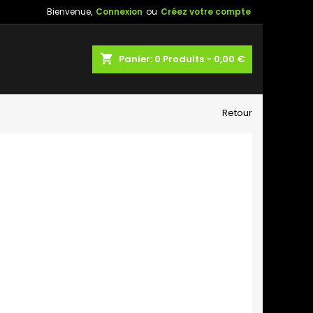
Bienvenue,
Connexion
ou
Créez votre compte
shopping_cart
Panier:
0
Produits - 0,00 €
Retour