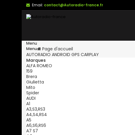
Email:
contact@Autoradio-france.fr
Menu
Menu
Page d'accueil
AUTORADIO ANDROID GPS CARPLAY
Marques
ALFA ROMEO
159
Brera
Giulietta
Mito
Spider
AUDI
A1
A3,S3,RS3
A4,S4,RS4
A5
A6,S6,RS6
A7 S7