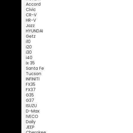
Accord
Civic
CR-V
HR-V
Jazz
HYUNDAI
Getz
i10
i20
i30
i40
ix 35
Santa Fe
Tucson
INFINITI
FX35
FX37
G35
G37
ISUZU
D-Max
IVECO
Daily
JEEP
Cherokee