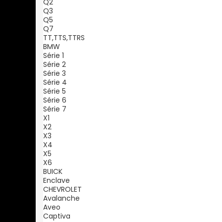
Q2
Q3
Q5
Q7
TT,TTS,TTRS
BMW
Série 1
Série 2
Série 3
Série 4
Série 5
Série 6
Série 7
X1
X2
X3
X4
X5
X6
BUICK
Enclave
CHEVROLET
Avalanche
Aveo
Captiva