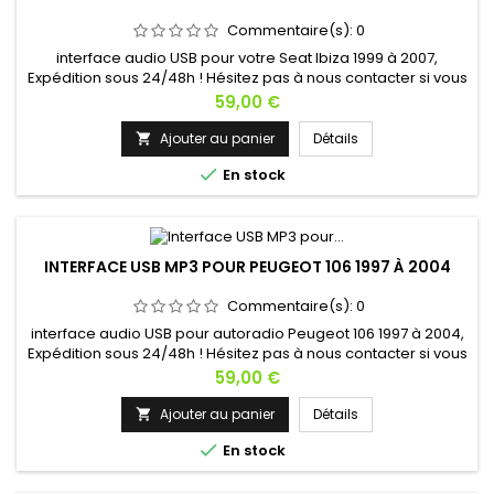
Commentaire(s):
0
interface audio USB pour votre Seat Ibiza 1999 à 2007,
Expédition sous 24/48h ! Hésitez pas à nous contacter si vous
avez une question !
Prix
59,00 €
Ajouter au panier
Détails


En stock
INTERFACE USB MP3 POUR PEUGEOT 106 1997 À 2004
Commentaire(s):
0
interface audio USB pour autoradio Peugeot 106 1997 à 2004,
Expédition sous 24/48h ! Hésitez pas à nous contacter si vous
avez une question !
Prix
59,00 €
Ajouter au panier
Détails


En stock