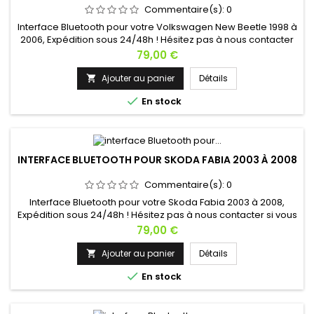
Commentaire(s):
0
Interface Bluetooth pour votre Volkswagen New Beetle 1998 à
2006, Expédition sous 24/48h ! Hésitez pas à nous contacter
si vous avez une question !
Prix
79,00 €
Ajouter au panier
Détails


En stock
INTERFACE BLUETOOTH POUR SKODA FABIA 2003 À 2008
Commentaire(s):
0
Interface Bluetooth pour votre Skoda Fabia 2003 à 2008,
Expédition sous 24/48h ! Hésitez pas à nous contacter si vous
avez une question !
Prix
79,00 €
Ajouter au panier
Détails


En stock