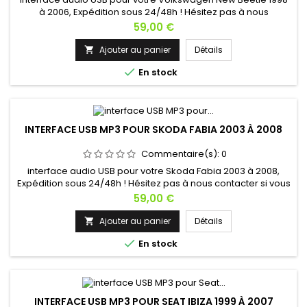
à 2006, Expédition sous 24/48h ! Hésitez pas à nous
contacter si vous avez une question !
Prix
59,00 €
Ajouter au panier
Détails


En stock
INTERFACE USB MP3 POUR SKODA FABIA 2003 À 2008
Commentaire(s):
0
interface audio USB pour votre Skoda Fabia 2003 à 2008,
Expédition sous 24/48h ! Hésitez pas à nous contacter si vous
avez une question !
Prix
59,00 €
Ajouter au panier
Détails


En stock
INTERFACE USB MP3 POUR SEAT IBIZA 1999 À 2007