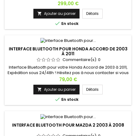
vous avez une question !
Prix
299,00 €
Ajouter au panier
Détails


En stock
INTERFACE BLUETOOTH POUR HONDA ACCORD DE 2003
À 2011
Commentaire(s):
0
Interface Bluetooth pour votre Honda Accord de 2003 à 2011,
Expédition sous 24/48h ! Hésitez pas à nous contacter si vous
avez une question !
Prix
79,00 €
Ajouter au panier
Détails


En stock
INTERFACE BLUETOOTH POUR MAZDA 2 2003 À 2008
Commentaire(s):
0