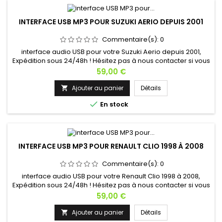
INTERFACE USB MP3 POUR SUZUKI AERIO DEPUIS 2001
Commentaire(s):
0
interface audio USB pour votre Suzuki Aerio depuis 2001,
Expédition sous 24/48h ! Hésitez pas à nous contacter si vous
avez une question !
Prix
59,00 €
Ajouter au panier
Détails


En stock
INTERFACE USB MP3 POUR RENAULT CLIO 1998 À 2008
Commentaire(s):
0
interface audio USB pour votre Renault Clio 1998 à 2008,
Expédition sous 24/48h ! Hésitez pas à nous contacter si vous
avez une question !
Prix
59,00 €
Ajouter au panier
Détails
