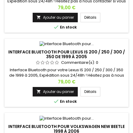
Expédition sous 24/48h ! Hésitez pas à nous contacter si vous
avez une question !
Prix
79,00 €
Ajouter au panier
Détails


En stock
INTERFACE BLUETOOTH POUR LEXUS IS 200 / 250 / 300 /
350 DE 1999 À 2005
Commentaire(s):
0
Interface Bluetooth pour votre Lexus IS 200 / 250 / 300 / 350
de 1999 à 2005, Expédition sous 24/48h ! Hésitez pas à nous
contacter si vous avez une question !
Prix
79,00 €
Ajouter au panier
Détails


En stock
INTERFACE BLUETOOTH POUR VOLKSWAGEN NEW BEETLE
1998 À 2006