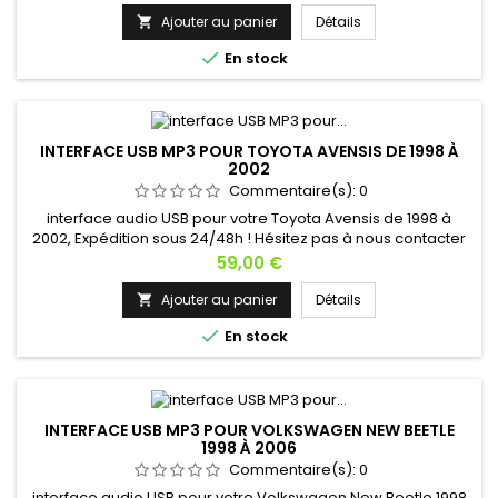
Ajouter au panier
Détails


En stock
INTERFACE USB MP3 POUR TOYOTA AVENSIS DE 1998 À
2002
Commentaire(s):
0
interface audio USB pour votre Toyota Avensis de 1998 à
2002, Expédition sous 24/48h ! Hésitez pas à nous contacter
si vous avez une question !
Prix
59,00 €
Ajouter au panier
Détails


En stock
INTERFACE USB MP3 POUR VOLKSWAGEN NEW BEETLE
1998 À 2006
Commentaire(s):
0
interface audio USB pour votre Volkswagen New Beetle 1998