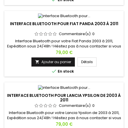
INTERFACE BLUETOOTH POUR FIAT PANDA 2003 À 2011
Commentaire(s):
0
Interface Bluetooth pour votre Fiat Panda 2003 à 2011,
Expédition sous 24/48h ! Hésitez pas à nous contacter si vous
avez une question !
Prix
79,00 €
Ajouter au panier
Détails


En stock
INTERFACE BLUETOOTH POUR LANCIA YPSILON DE 2003 À
2011
Commentaire(s):
0
Interface Bluetooth pour votre Lancia Ypsilon de 2003 à 2011,
Expédition sous 24/48h ! Hésitez pas à nous contacter si vous
avez une question !
Prix
79,00 €