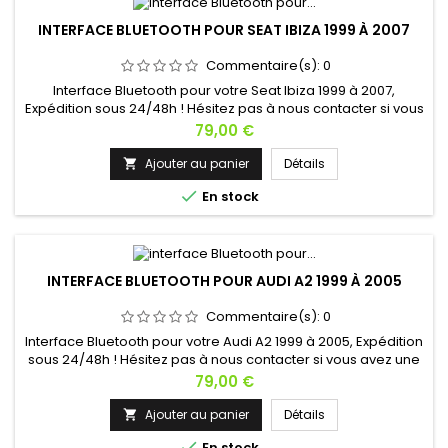
INTERFACE BLUETOOTH POUR SEAT IBIZA 1999 À 2007
Commentaire(s):
0
Interface Bluetooth pour votre Seat Ibiza 1999 à 2007,
Expédition sous 24/48h ! Hésitez pas à nous contacter si vous
avez une question !
Prix
79,00 €
Ajouter au panier
Détails


En stock
INTERFACE BLUETOOTH POUR AUDI A2 1999 À 2005
Commentaire(s):
0
Interface Bluetooth pour votre Audi A2 1999 à 2005, Expédition
sous 24/48h ! Hésitez pas à nous contacter si vous avez une
question !
Prix
79,00 €
Ajouter au panier
Détails


En stock